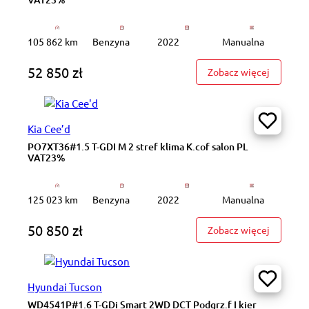
105 862 km
Benzyna
2022
Manualna
52 850 zł
: PY0114
Zobacz więcej
Kia Cee’d
PO7XT36#1.5 T-GDI M 2 stref klima K.cof salon PL
VAT23%
125 023 km
Benzyna
2022
Manualna
50 850 zł
: PO7XT3
Zobacz więcej
Hyundai Tucson
WD4541P#1.6 T-GDi Smart 2WD DCT Podgrz.f I kier