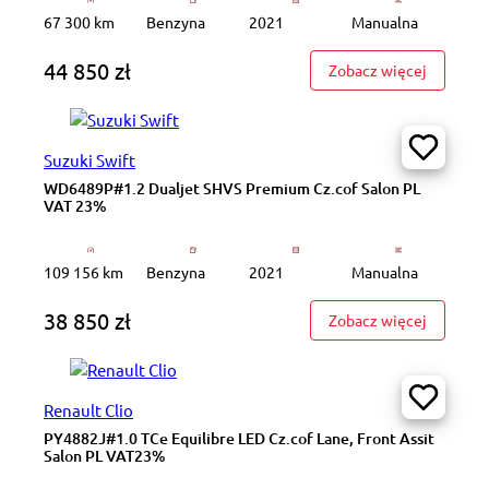
67 300 km
Benzyna
2021
Manualna
44 850 zł
: WD8726
Zobacz więcej
Suzuki Swift
WD6489P#1.2 Dualjet SHVS Premium Cz.cof Salon PL
VAT 23%
109 156 km
Benzyna
2021
Manualna
38 850 zł
: WD6489
Zobacz więcej
Renault Clio
PY4882J#1.0 TCe Equilibre LED Cz.cof Lane, Front Assit
Salon PL VAT23%