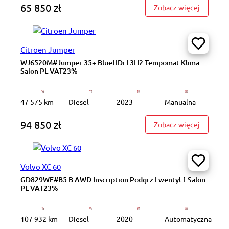
65 850 zł
: WD2147
Zobacz więcej
Citroen Jumper
WJ6520M#Jumper 35+ BlueHDi L3H2 Tempomat Klima
Salon PL VAT23%
47 575 km
Diesel
2023
Manualna
94 850 zł
: WJ652
Zobacz więcej
Volvo XC 60
GD829WE#B5 B AWD Inscription Podgrz I wentyl.f Salon
PL VAT23%
107 932 km
Diesel
2020
Automatyczna