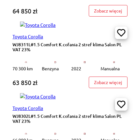
64 850 zł
: WJ8331
Zobacz więcej
Toyota Corolla
WJ8311L#1.5 Comfort K.cofania 2 stref klima Salon PL
VAT 23%
70 300 km
Benzyna
2022
Manualna
63 850 zł
: WJ8311
Zobacz więcej
Toyota Corolla
WJ8302L#1.5 Comfort K.cofania 2 stref klima Salon PL
VAT 23%
66 000 km
Benzyna
2022
Manualna