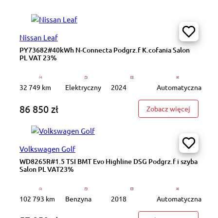
Nissan Leaf
PY73682#40kWh N-Connecta Podgrz.f K.cofania Salon
PL VAT 23%
32 749 km
Elektryczny
2024
Automatyczna
86 850 zł
: PY7368
Zobacz więcej
Volkswagen Golf
WD8265R#1.5 TSI BMT Evo Highline DSG Podgrz.f i szyba
Salon PL VAT23%
102 793 km
Benzyna
2018
Automatyczna