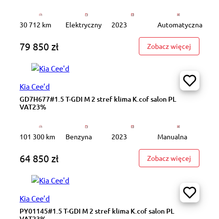
30 712 km
Elektryczny
2023
Automatyczna
79 850 zł
: ZS193S
Zobacz więcej
Kia Cee’d
GD7H677#1.5 T-GDI M 2 stref klima K.cof salon PL
VAT23%
101 300 km
Benzyna
2023
Manualna
64 850 zł
: GD7H67
Zobacz więcej
Kia Cee’d
PY01145#1.5 T-GDI M 2 stref klima K.cof salon PL
VAT23%