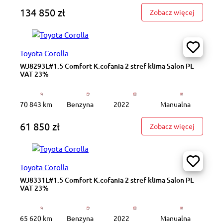
134 850 zł
: GD829W
Zobacz więcej
Toyota Corolla
WJ8293L#1.5 Comfort K.cofania 2 stref klima Salon PL
VAT 23%
70 843 km
Benzyna
2022
Manualna
61 850 zł
: WJ8293
Zobacz więcej
Toyota Corolla
WJ8331L#1.5 Comfort K.cofania 2 stref klima Salon PL
VAT 23%
65 620 km
Benzyna
2022
Manualna