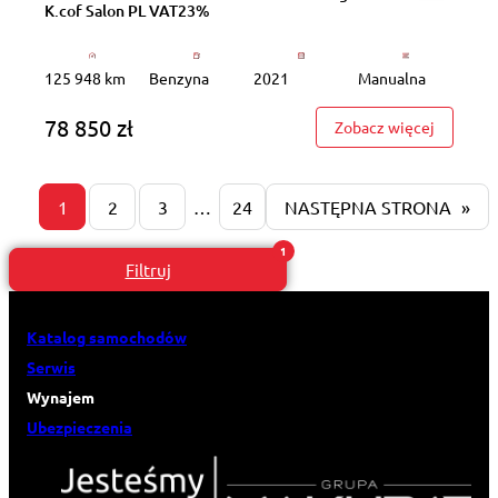
K.cof Salon PL VAT23%
125 948 km
Benzyna
2021
Manualna
78 850 zł
: WD4541
Zobacz więcej
1
2
3
…
24
NASTĘPNA STRONA
»
Filtruj
Katalog samochodów
Serwis
Wynajem
Ubezpieczenia