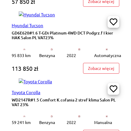
57 850 zł
: WD8265
Zobacz więcej
Hyundai Tucson
GD6E620#1.6 T-GDi Platinum 4WD DCT Podgrz.f I kier
HAK Salon PL VAT23%
95 833 km
Benzyna
2022
Automatyczna
113 850 zł
: GD6E62
Zobacz więcej
Toyota Corolla
WD2147R#1.5 Comfort K.cofania 2 stref klima Salon PL
VAT 23%
59 241 km
Benzyna
2022
Manualna