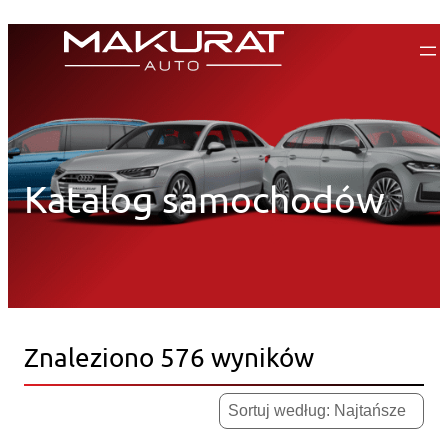
Przejdź
do
treści
Katalog samochodów
Znaleziono 576 wyników