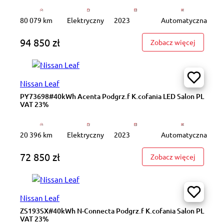
80 079 km
Elektryczny
2023
Automatyczna
94 850 zł
: PY4408
Zobacz więcej
Nissan Leaf
PY73698#40kWh Acenta Podgrz.f K.cofania LED Salon PL
VAT 23%
20 396 km
Elektryczny
2023
Automatyczna
72 850 zł
: PY7369
Zobacz więcej
Nissan Leaf
ZS193SX#40kWh N-Connecta Podgrz.f K.cofania Salon PL
VAT 23%