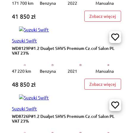
171 700 km
Benzyna
2022
Manualna
41 850 zł
: WD9028
Zobacz więcej
Suzuki Swift
WD8129P#1.2 Dualjet SHVS Premium Cz.cof Salon PL
VAT 23%
47 220 km
Benzyna
2021
Manualna
48 850 zł
: WD8129
Zobacz więcej
Suzuki Swift
WD8726P#1.2 Dualjet SHVS Premium Cz.cof Salon PL
VAT 23%