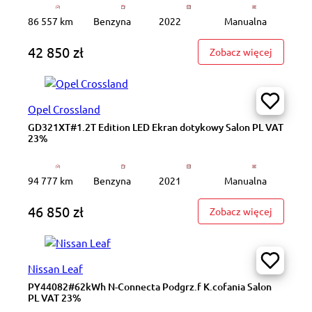
86 557 km
Benzyna
2022
Manualna
42 850 zł
: PY4882
Zobacz więcej
Opel Crossland
GD321XT#1.2T Edition LED Ekran dotykowy Salon PL VAT
23%
94 777 km
Benzyna
2021
Manualna
46 850 zł
: GD321X
Zobacz więcej
Nissan Leaf
PY44082#62kWh N-Connecta Podgrz.f K.cofania Salon
PL VAT 23%