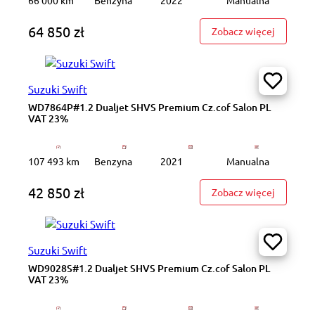
64 850 zł
: WJ8302
Zobacz więcej
Suzuki Swift
WD7864P#1.2 Dualjet SHVS Premium Cz.cof Salon PL
VAT 23%
107 493 km
Benzyna
2021
Manualna
42 850 zł
: WD7864
Zobacz więcej
Suzuki Swift
WD9028S#1.2 Dualjet SHVS Premium Cz.cof Salon PL
VAT 23%