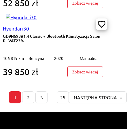
52 850 zł
1.6 T-GDi Smart 2WD DCT Podgrz.f I kier K.cof Salon PL VAT23%
: WJ1580L#1.5 DP
Zobacz więcej
Hyundai i30
GD9H698#1.4 Classic + Bluetooth Klimatyzacja Salon
PL VAT23%
106 819 km
Benzyna
2020
Manualna
39 850 zł
1.5 DPI Smart Podgrz.f I kier K.cof LED Salon PL VAT23%
: GD9H698#1.4 Cl
Zobacz więcej
1
2
3
…
25
NASTĘPNA STRONA
»