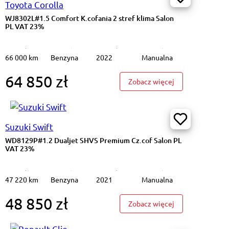
Toyota Corolla
WJ8302L#1.5 Comfort K.cofania 2 stref klima Salon
PL VAT 23%
66 000 km
Benzyna
2022
Manualna
64 850 zł
1.5 Comfort K.cofania 2 stref klima Salon PL VAT 23%
: WJ8302L#1.5 Co
Zobacz więcej
Suzuki Swift
WD8129P#1.2 Dualjet SHVS Premium Cz.cof Salon PL
VAT 23%
47 220 km
Benzyna
2021
Manualna
48 850 zł
#1.2 Dualjet SHVS Premium Cz.cof Salon PL VAT 23%
: WD8129P#1.2 D
Zobacz więcej