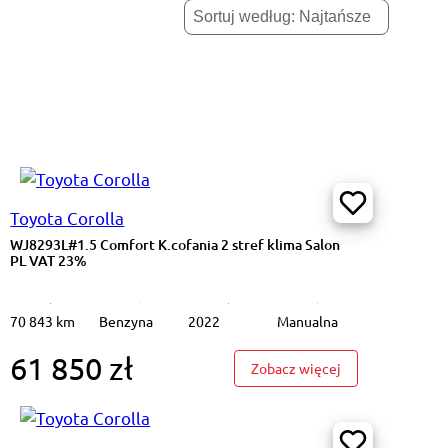
Toyota Corolla
WJ8293L#1.5 Comfort K.cofania 2 stref klima Salon
PL VAT 23%
70 843 km
Benzyna
2022
Manualna
61 850 zł
B5 B AWD Inscription Podgrz I wentyl.f Salon PL VAT23%
: WJ8293L#1.5 Co
Zobacz więcej