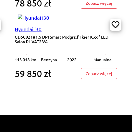
78 850 zł
7XT36#1.5 T-GDI M 2 stref klima K.cof salon PL VAT23%
: WD4541P#
Zobacz więcej
Hyundai i30
GD5C921#1.5 DPI Smart Podgrz.f I kier K.cof LED
Salon PL VAT23%
113 018 km
Benzyna
2022
Manualna
59 850 zł
6703S#1.5 DPI Smart Podgrz.f I kier K.cof Salon PL VAT23%
: GD5C921#
Zobacz więcej