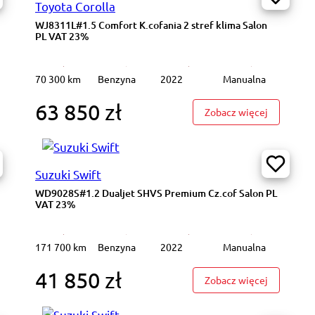
Toyota Corolla
WJ8311L#1.5 Comfort K.cofania 2 stref klima Salon
PL VAT 23%
70 300 km
Benzyna
2022
Manualna
63 850 zł
8331L#1.5 Comfort K.cofania 2 stref klima Salon PL VAT 23%
: WJ8311L#
Zobacz więcej
Suzuki Swift
WD9028S#1.2 Dualjet SHVS Premium Cz.cof Salon PL
VAT 23%
171 700 km
Benzyna
2022
Manualna
41 850 zł
7864P#1.2 Dualjet SHVS Premium Cz.cof Salon PL VAT 23%
: WD9028S
Zobacz więcej