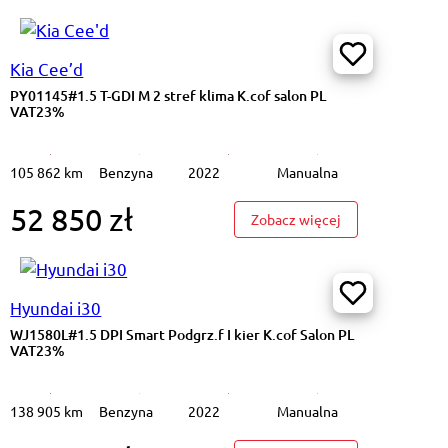
Kia Cee’d
PY01145#1.5 T-GDI M 2 stref klima K.cof salon PL
VAT23%
105 862 km
Benzyna
2022
Manualna
52 850 zł
1.5 T-GDI M 2 stref klima K.cof salon PL VAT23%
: PY01145#1.5 T-
Zobacz więcej
Hyundai i30
WJ1580L#1.5 DPI Smart Podgrz.f I kier K.cof Salon PL
VAT23%
138 905 km
Benzyna
2022
Manualna