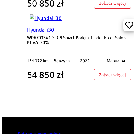
50 850 zł
: PO
Zobacz więcej
Hyundai i30
WD6703S#1.5 DPI Smart Podgrz.f I kier K.cof Salon
PL VAT23%
134 372 km
Benzyna
2022
Manualna
54 850 zł
: WD
Zobacz więcej
Katalog samochodów