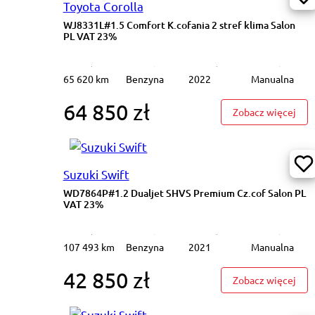
Toyota Corolla
WJ8331L#1.5 Comfort K.cofania 2 stref klima Salon
PL VAT 23%
65 620 km
Benzyna
2022
Manualna
64 850 zł
: WJ
Zobacz więcej
Suzuki Swift
WD7864P#1.2 Dualjet SHVS Premium Cz.cof Salon PL
VAT 23%
107 493 km
Benzyna
2021
Manualna
42 850 zł
: WD
Zobacz więcej