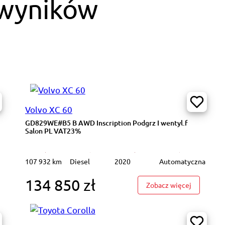
 wyników
Volvo XC 60
GD829WE#B5 B AWD Inscription Podgrz I wentyl.f
Salon PL VAT23%
107 932 km
Diesel
2020
Automatyczna
134 850 zł
J6520M#Jumper 35+ BlueHDi L3H2 Tempomat Klima Salon PL VAT23%
: GD829WE#
Zobacz więcej