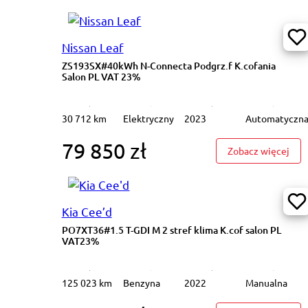
Nissan Leaf
ZS193SX#40kWh N-Connecta Podgrz.f K.cofania
Salon PL VAT 23%
30 712 km
Elektryczny
2023
Automatyczn
79 850 zł
: ZS
Zobacz więcej
Kia Cee’d
PO7XT36#1.5 T-GDI M 2 stref klima K.cof salon PL
VAT23%
125 023 km
Benzyna
2022
Manualna