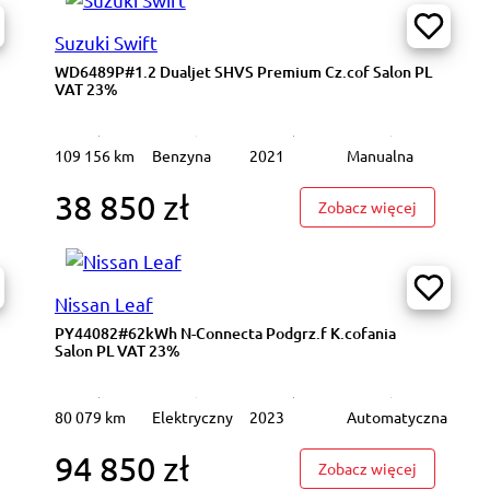
Suzuki Swift
WD6489P#1.2 Dualjet SHVS Premium Cz.cof Salon PL
VAT 23%
109 156 km
Benzyna
2021
Manualna
38 850 zł
8726P#1.2 Dualjet SHVS Premium Cz.cof Salon PL VAT 23%
: WD6489P
Zobacz więcej
Nissan Leaf
PY44082#62kWh N-Connecta Podgrz.f K.cofania
Salon PL VAT 23%
80 079 km
Elektryczny
2023
Automatyczna
94 850 zł
321XT#1.2T Edition LED Ekran dotykowy Salon PL VAT 23%
: PY44082
Zobacz więcej