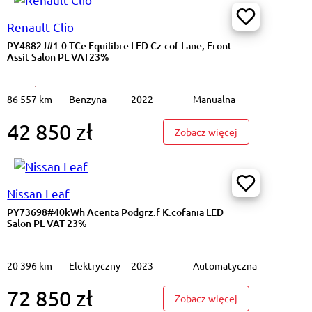
Renault Clio
PY4882J#1.0 TCe Equilibre LED Cz.cof Lane, Front
Assit Salon PL VAT23%
86 557 km
Benzyna
2022
Manualna
42 850 zł
#1.2 Dualjet SHVS Premium Cz.cof Salon PL VAT 23%
: PY4882J#1.0 TC
Zobacz więcej
Nissan Leaf
PY73698#40kWh Acenta Podgrz.f K.cofania LED
Salon PL VAT 23%
20 396 km
Elektryczny
2023
Automatyczna
72 850 zł
#62kWh N-Connecta Podgrz.f K.cofania Salon PL VAT 23%
: PY73698#40kWh
Zobacz więcej