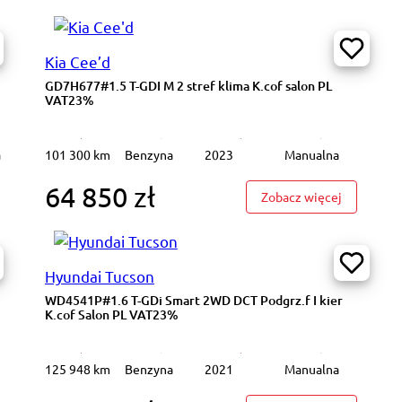
Kia Cee’d
GD7H677#1.5 T-GDI M 2 stref klima K.cof salon PL
VAT23%
a
101 300 km
Benzyna
2023
Manualna
64 850 zł
193SX#40kWh N-Connecta Podgrz.f K.cofania Salon PL VAT 23%
: GD7H677#
Zobacz więcej
Hyundai Tucson
WD4541P#1.6 T-GDi Smart 2WD DCT Podgrz.f I kier
K.cof Salon PL VAT23%
125 948 km
Benzyna
2021
Manualna