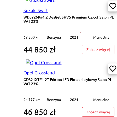
Suzuki Swift
WD8726P#1.2 Dualjet SHVS Premium Cz.cof Salon PL
VAT 23%
67 300 km
Benzyna
2021
Manualna
44 850 zł
: WD
Zobacz więcej
Opel Crossland
GD321XT#1.2T Edition LED Ekran dotykowy Salon PL
VAT 23%
94 777 km
Benzyna
2021
Manualna
46 850 zł
: GD
Zobacz więcej