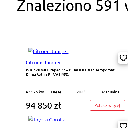
Znaleziono 591
Citroen Jumper
WJ6520M#Jumper 35+ BlueHDi L3H2 Tempomat
Klima Salon PL VAT23%
47 575 km
Diesel
2023
Manualna
94 850 zł
: W
Zobacz więcej