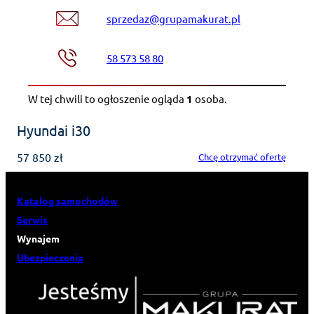
sprzedaz@grupamakurat.pl
58 573 58 80
W tej chwili to ogłoszenie ogląda
1
osoba
.
Hyundai i30
57 850 zł
Chcę otrzymać ofertę
Katalog samochodów
Serwis
Wynajem
Ubezpieczenia