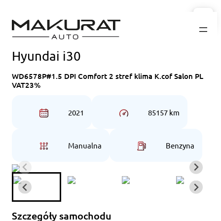
Przejdź
do
treści
Hyundai i30
WD6578P#1.5 DPI Comfort 2 stref klima K.cof Salon PL
VAT23%
2021
85157 km
Manualna
Benzyna
Szczegóły samochodu