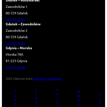
Gdańsk – Automarket
Zawodników 1
80-729 Gdańsk
58 573 58 80
Gdańsk – Zawodników
Zawodników 2
80-729 Gdańsk
58 573 58 80
Gdynia – Morska
Morska 78A
81-225 Gdynia
58 573 58 80
2025 Makurat Auto
Polityka prywatności
L
F
Y
In
i
a
T
o
st
n
c
i
u
a
k
e
k
T
g
e
b
T