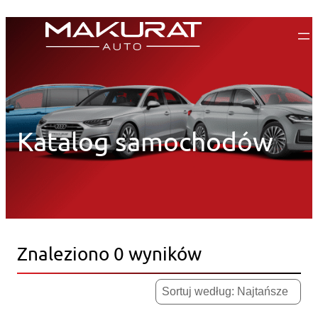
Przejdź
do
treści
Katalog samochodów
Znaleziono 0 wyników