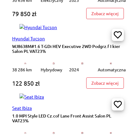
79 850 zł
: ZS195S
Zobacz więcej
Hyundai Tucson
WJ8638M#1.6 T-GDi HEV Executive 2WD Podgrz.f I kier
Salon PL VAT23%
38 286 km
Hybrydowy
2024
Automatyczna
122 850 zł
: WJ8638
Zobacz więcej
Seat Ibiza
1.0 MPI Style LED Cz.cof Lane Front Assist Salon PL
VAT23%