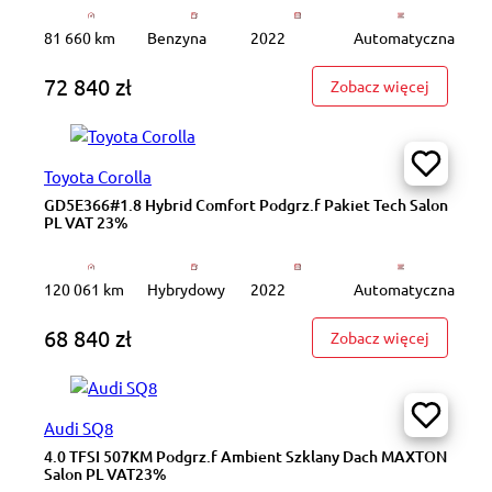
81 660 km
Benzyna
2022
Automatyczna
72 840 zł
: DW5SG8
Zobacz więcej
Toyota Corolla
GD5E366#1.8 Hybrid Comfort Podgrz.f Pakiet Tech Salon
PL VAT 23%
120 061 km
Hybrydowy
2022
Automatyczna
68 840 zł
: GD5E36
Zobacz więcej
Audi SQ8
4.0 TFSI 507KM Podgrz.f Ambient Szklany Dach MAXTON
Salon PL VAT23%