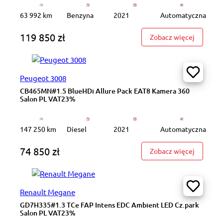
63 992 km
Benzyna
2021
Automatyczna
119 850 zł
: GD135X
Zobacz więcej
Peugeot 3008
CB465MN#1.5 BlueHDi Allure Pack EAT8 Kamera 360
Salon PL VAT23%
147 250 km
Diesel
2021
Automatyczna
74 850 zł
: CB465M
Zobacz więcej
Renault Megane
GD7H335#1.3 TCe FAP Intens EDC Ambient LED Cz.park
Salon PL VAT23%