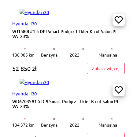
Hyundai i30
WJ1580L#1.5 DPI Smart Podgrz.f I kier K.cof Salon PL
VAT23%
138 905 km
Benzyna
2022
Manualna
52 850 zł
: WJ1580
Zobacz więcej
Hyundai i30
WD6703S#1.5 DPI Smart Podgrz.f I kier K.cof Salon PL
VAT23%
134 372 km
Benzyna
2022
Manualna