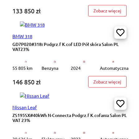
133 850 zł
: NO367C
Zobacz więcej
BMW 318
GD7P020#318i Podgrz.f K.cof LED Pół skóra Salon PL
VAT23%
55 805 km
Benzyna
2024
Automatyczna
146 850 zł
: GD7P02
Zobacz więcej
Nissan Leaf
ZS195SX#40kWh N-Connecta Podgrz.f K.cofania Salon PL
VAT 23%
30 636 km
Elektryczny
2023
Automatyczna