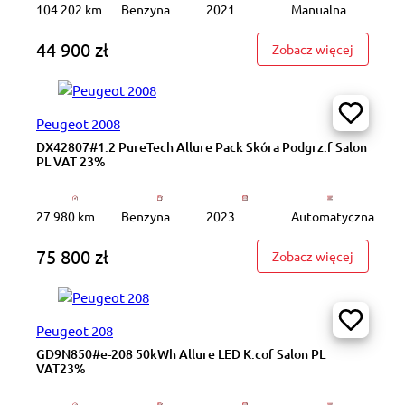
104 202 km
Benzyna
2021
Manualna
44 900 zł
: 1.0 MPI
Zobacz więcej
Peugeot 2008
DX42807#1.2 PureTech Allure Pack Skóra Podgrz.f Salon
PL VAT 23%
27 980 km
Benzyna
2023
Automatyczna
75 800 zł
: DX4280
Zobacz więcej
Peugeot 208
GD9N850#e-208 50kWh Allure LED K.cof Salon PL
VAT23%