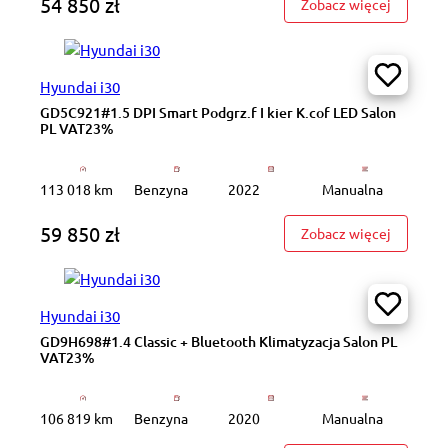
54 850 zł
: WD6703
Zobacz więcej
Hyundai i30
GD5C921#1.5 DPI Smart Podgrz.f I kier K.cof LED Salon
PL VAT23%
113 018 km
Benzyna
2022
Manualna
59 850 zł
: GD5C92
Zobacz więcej
Hyundai i30
GD9H698#1.4 Classic + Bluetooth Klimatyzacja Salon PL
VAT23%
106 819 km
Benzyna
2020
Manualna