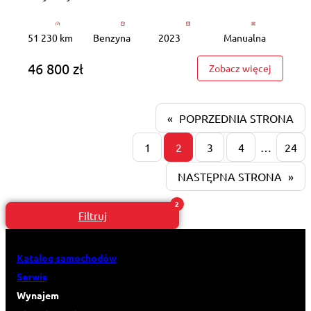
51 230 km
Benzyna
2023
Manualna
46 800 zł
: WD7590
Zobacz więcej
«
POPRZEDNIA STRONA
1
2
3
4
…
24
NASTĘPNA STRONA
»
Filtruj
Katalog samochodów
Serwis
Wynajem