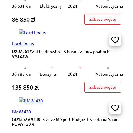
30 631 km
Elektryczny
2024
Automatyczna
86 850 zł
: GD9N85
Zobacz więcej
Ford Focus
DX02561#2.3 EcoBoost ST X Pakiet zimowy Salon PL
VAT23%
30 788 km
Benzyna
2024
Automatyczna
135 850 zł
: DX0256
Zobacz więcej
BMW 430
GD135XV#430i xDrive M Sport Podgrz.f K.cofania Salon
PL VAT 23%