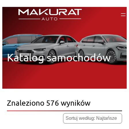
Przejdź
do
treści
Katalog samochodów
Znaleziono 576 wyników