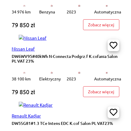
34 976 km
Benzyna
2023
Automatyczna
79 850 zł
: GD7H33
Zobacz więcej
Nissan Leaf
DW6WV95#40kWh N-Connecta Podgrz.f K.cofania Salon
PL VAT 23%
38 100 km
Elektryczny
2023
Automatyczna
79 850 zł
: DW6WV9
Zobacz więcej
Renault Kadjar
DW5SG81#1.3 TCe Intens EDC K.cof Salon PL VAT23%