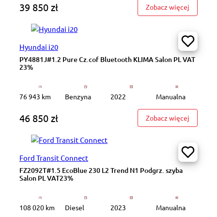
39 850 zł
: GD9H69
Zobacz więcej
Hyundai i20
PY4881J#1.2 Pure Cz.cof Bluetooth KLIMA Salon PL VAT
23%
76 943 km
Benzyna
2022
Manualna
46 850 zł
: PY4881
Zobacz więcej
Ford Transit Connect
FZ2092T#1.5 EcoBlue 230 L2 Trend N1 Podgrz. szyba
Salon PL VAT23%
108 020 km
Diesel
2023
Manualna