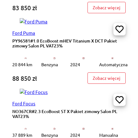
83 850 zł
: FZ2092
Zobacz więcej
Ford Puma
PY96581#1.0 EcoBoost mHEV Titanium X DCT Pakiet
zimowy Salon PL VAT23%
20 844 km
Benzyna
2024
Automatyczna
88 850 zł
: PY9658
Zobacz więcej
Ford Focus
NO367CR#2.3 EcoBoost ST X Pakiet zimowy Salon PL
VAT23%
37 889 km
Benzyna
2024
Manualna