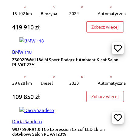
15 102 km
Benzyna
2024
Automatyczna
419 910 zł
: 4.0 TF
Zobacz więcej
BMW 118
ZS002RW#118d M Sport Podgrz.f Ambient K.cof Salon
PL VAT 23%
29 628 km
Diesel
2023
Automatyczna
109 850 zł
: ZS002R
Zobacz więcej
Dacia Sandero
WD7590R#1.0 TCe Expression Cz.cof LED Ekran
dotykowy Salon PL VAT23%