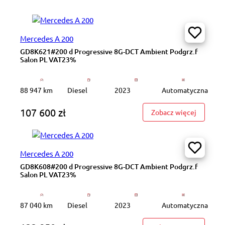
Mercedes A 200
GD8K621#200 d Progressive 8G-DCT Ambient Podgrz.f
Salon PL VAT23%
88 947 km
Diesel
2023
Automatyczna
107 600 zł
: GD8K62
Zobacz więcej
Mercedes A 200
GD8K608#200 d Progressive 8G-DCT Ambient Podgrz.f
Salon PL VAT23%
87 040 km
Diesel
2023
Automatyczna