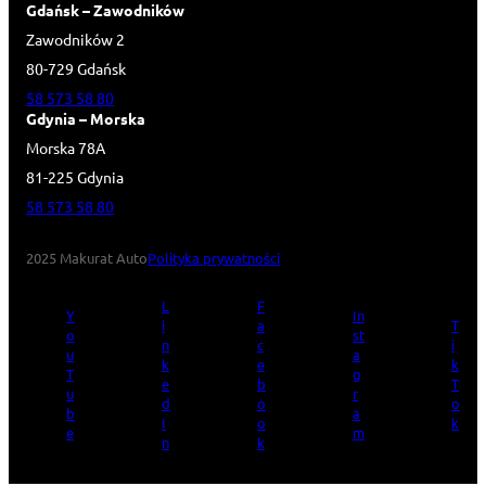
Gdańsk – Zawodników
Zawodników 2
80-729 Gdańsk
58 573 58 80
Gdynia – Morska
Morska 78A
81-225 Gdynia
58 573 58 80
2025 Makurat Auto
Polityka prywatności
L
F
Y
In
i
a
T
o
st
n
c
i
u
a
k
e
k
T
g
e
b
T
u
r
d
o
o
b
a
I
o
k
e
m
n
k