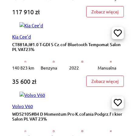
117 910 zł
: WA8506
Zobacz więcej
Kia Cee’d
CT881AJ#1.0 T-GDI S Cz.cof Bluetooth Tempomat Salon
PL VAT23%
140 823 km
Benzyna
2022
Manualna
35 600 zł
: CT881A
Zobacz więcej
Volvo V60
WD5210S#B4 D Momentum Pro K.cofania Podgrz.f i kier
Salon PL VAT 23%