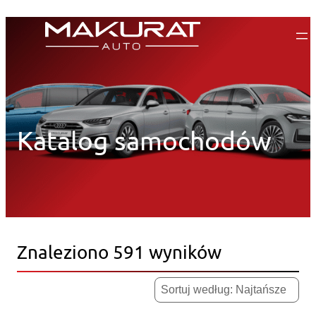
Przejdź
do
treści
Katalog samochodów
Znaleziono 591 wyników