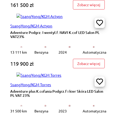
161 500 zł
: ZS696R
Zobacz więcej
SsangYong/KGM Actyon
Adventure Podgrz. I wentyl.f. NAVI K.cof LED Salon PL
VAT23%
13 111 km
Benzyna
2024
Automatyczna
119 900 zł
: Adventu
Zobacz więcej
SsangYong/KGM Torres
Adventure plus K.cofania Podgrz.f i kier Skóra LED Salon
PL VAT 23%
31 500 km
Benzyna
2023
Automatyczna