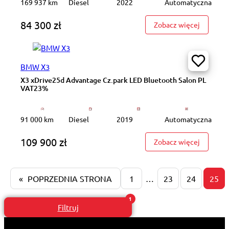
169 937 km
Diesel
2022
Automatyczna
84 300 zł
: WD5210
Zobacz więcej
BMW X3
X3 xDrive25d Advantage Cz.park LED Bluetooth Salon PL
VAT23%
91 000 km
Diesel
2019
Automatyczna
109 900 zł
: X3 xDr
Zobacz więcej
«
POPRZEDNIA STRONA
1
…
23
24
25
Filtruj