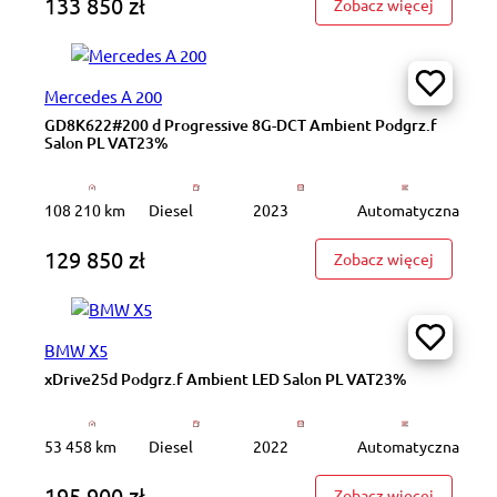
133 850 zł
: GD8K60
Zobacz więcej
Mercedes A 200
GD8K622#200 d Progressive 8G-DCT Ambient Podgrz.f
Salon PL VAT23%
108 210 km
Diesel
2023
Automatyczna
129 850 zł
: GD8K62
Zobacz więcej
BMW X5
xDrive25d Podgrz.f Ambient LED Salon PL VAT23%
53 458 km
Diesel
2022
Automatyczna
195 900 zł
: xDrive
Zobacz więcej