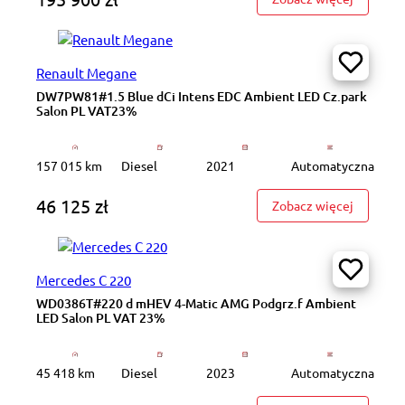
Renault Megane
DW7PW81#1.5 Blue dCi Intens EDC Ambient LED Cz.park
Salon PL VAT23%
157 015 km
Diesel
2021
Automatyczna
46 125 zł
: DW7PW8
Zobacz więcej
Mercedes C 220
WD0386T#220 d mHEV 4-Matic AMG Podgrz.f Ambient
LED Salon PL VAT 23%
45 418 km
Diesel
2023
Automatyczna