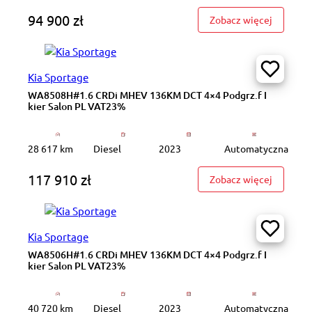
94 900 zł
: Adventu
Zobacz więcej
Kia Sportage
WA8508H#1.6 CRDi MHEV 136KM DCT 4×4 Podgrz.f I
kier Salon PL VAT23%
28 617 km
Diesel
2023
Automatyczna
117 910 zł
: WA8508
Zobacz więcej
Kia Sportage
WA8506H#1.6 CRDi MHEV 136KM DCT 4×4 Podgrz.f I
kier Salon PL VAT23%
40 720 km
Diesel
2023
Automatyczna