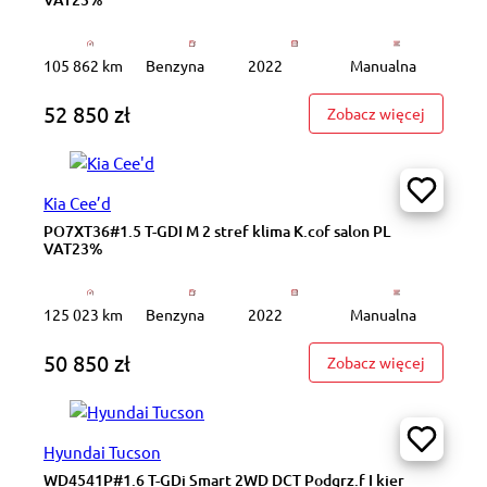
105 862 km
Benzyna
2022
Manualna
52 850 zł
: PY0114
Zobacz więcej
Kia Cee’d
PO7XT36#1.5 T-GDI M 2 stref klima K.cof salon PL
VAT23%
125 023 km
Benzyna
2022
Manualna
50 850 zł
: PO7XT3
Zobacz więcej
Hyundai Tucson
WD4541P#1.6 T-GDi Smart 2WD DCT Podgrz.f I kier