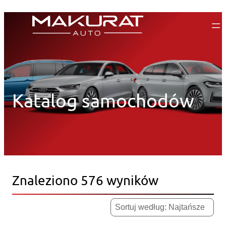
Przejdź
do
treści
Katalog samochodów
Znaleziono 576 wyników