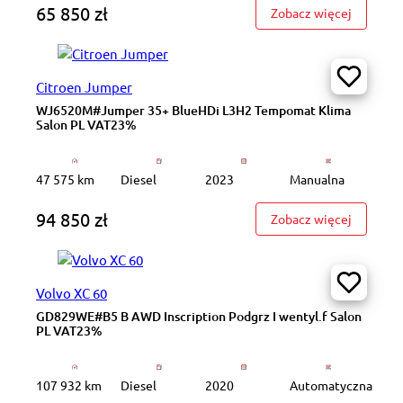
65 850 zł
: WD2147
Zobacz więcej
Citroen Jumper
WJ6520M#Jumper 35+ BlueHDi L3H2 Tempomat Klima
Salon PL VAT23%
47 575 km
Diesel
2023
Manualna
94 850 zł
: WJ652
Zobacz więcej
Volvo XC 60
GD829WE#B5 B AWD Inscription Podgrz I wentyl.f Salon
PL VAT23%
107 932 km
Diesel
2020
Automatyczna