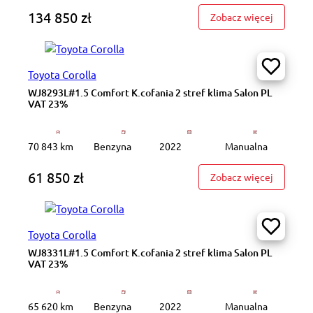
134 850 zł
: GD829W
Zobacz więcej
Toyota Corolla
WJ8293L#1.5 Comfort K.cofania 2 stref klima Salon PL
VAT 23%
70 843 km
Benzyna
2022
Manualna
61 850 zł
: WJ8293
Zobacz więcej
Toyota Corolla
WJ8331L#1.5 Comfort K.cofania 2 stref klima Salon PL
VAT 23%
65 620 km
Benzyna
2022
Manualna