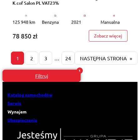
K.cof Salon PL VAT23%
125 948 km
Benzyna
2021
Manualna
78 850 zł
: WD4541
Zobacz więcej
1
2
3
…
24
NASTĘPNA STRONA
»
Filtruj
Katalog samochodów
Serwis
Wynajem
Ubezpieczenia