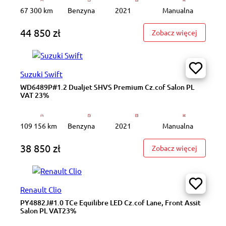
67 300 km
Benzyna
2021
Manualna
44 850 zł
: WD8726
Zobacz więcej
Suzuki Swift
WD6489P#1.2 Dualjet SHVS Premium Cz.cof Salon PL
VAT 23%
109 156 km
Benzyna
2021
Manualna
38 850 zł
: WD6489
Zobacz więcej
Renault Clio
PY4882J#1.0 TCe Equilibre LED Cz.cof Lane, Front Assit
Salon PL VAT23%