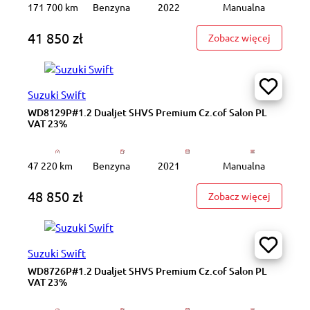
171 700 km
Benzyna
2022
Manualna
41 850 zł
: WD9028
Zobacz więcej
Suzuki Swift
WD8129P#1.2 Dualjet SHVS Premium Cz.cof Salon PL
VAT 23%
47 220 km
Benzyna
2021
Manualna
48 850 zł
: WD8129
Zobacz więcej
Suzuki Swift
WD8726P#1.2 Dualjet SHVS Premium Cz.cof Salon PL
VAT 23%