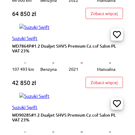
64 850 zł
: WJ8302
Zobacz więcej
Suzuki Swift
WD7864P#1.2 Dualjet SHVS Premium Cz.cof Salon PL
VAT 23%
107 493 km
Benzyna
2021
Manualna
42 850 zł
: WD7864
Zobacz więcej
Suzuki Swift
WD9028S#1.2 Dualjet SHVS Premium Cz.cof Salon PL
VAT 23%