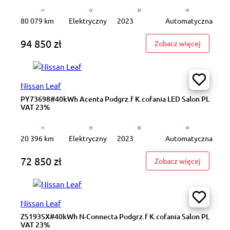
80 079 km
Elektryczny
2023
Automatyczna
94 850 zł
: PY4408
Zobacz więcej
Nissan Leaf
PY73698#40kWh Acenta Podgrz.f K.cofania LED Salon PL
VAT 23%
20 396 km
Elektryczny
2023
Automatyczna
72 850 zł
: PY7369
Zobacz więcej
Nissan Leaf
ZS193SX#40kWh N-Connecta Podgrz.f K.cofania Salon PL
VAT 23%