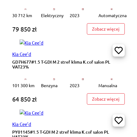
30 712 km
Elektryczny
2023
Automatyczna
79 850 zł
: ZS193S
Zobacz więcej
Kia Cee’d
GD7H677#1.5 T-GDI M 2 stref klima K.cof salon PL
VAT23%
101 300 km
Benzyna
2023
Manualna
64 850 zł
: GD7H67
Zobacz więcej
Kia Cee’d
PY01145#1.5 T-GDI M 2 stref klima K.cof salon PL
VAT23%