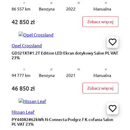
86 557 km
Benzyna
2022
Manualna
42 850 zł
: PY4882
Zobacz więcej
Opel Crossland
GD321XT#1.2T Edition LED Ekran dotykowy Salon PL VAT
23%
94 777 km
Benzyna
2021
Manualna
46 850 zł
: GD321X
Zobacz więcej
Nissan Leaf
PY44082#62kWh N-Connecta Podgrz.f K.cofania Salon
PL VAT 23%