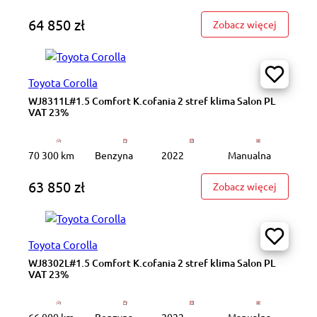
64 850 zł
: WJ8331
Zobacz więcej
Toyota Corolla
WJ8311L#1.5 Comfort K.cofania 2 stref klima Salon PL
VAT 23%
70 300 km
Benzyna
2022
Manualna
63 850 zł
: WJ8311
Zobacz więcej
Toyota Corolla
WJ8302L#1.5 Comfort K.cofania 2 stref klima Salon PL
VAT 23%
66 000 km
Benzyna
2022
Manualna