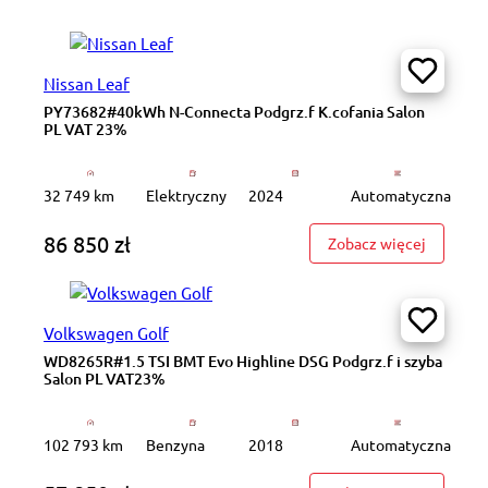
Nissan Leaf
PY73682#40kWh N-Connecta Podgrz.f K.cofania Salon
PL VAT 23%
32 749 km
Elektryczny
2024
Automatyczna
86 850 zł
: PY7368
Zobacz więcej
Volkswagen Golf
WD8265R#1.5 TSI BMT Evo Highline DSG Podgrz.f i szyba
Salon PL VAT23%
102 793 km
Benzyna
2018
Automatyczna