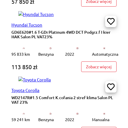
57 850 zł
: WD8265
Zobacz więcej
Hyundai Tucson
GD6E620#1.6 T-GDi Platinum 4WD DCT Podgrz.f I kier
HAK Salon PL VAT23%
95 833 km
Benzyna
2022
Automatyczna
113 850 zł
: GD6E62
Zobacz więcej
Toyota Corolla
WD2147R#1.5 Comfort K.cofania 2 stref klima Salon PL
VAT 23%
59 241 km
Benzyna
2022
Manualna