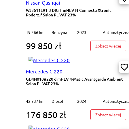
Nissan Qashqai
WJ8611L#1.3 DIG-T mHEV N-Connecta Xtronic
Podgrz.f Salon PL VAT 23%
19 266 km
Benzyna
2023
Automatyczn
99 850 zł
: WJ
Zobacz więcej
Mercedes C 220
GD4N010#220 d mHEV 4-Matic Avantgarde Ambient
Salon PL VAT 23%
42 737 km
Diesel
2024
Automatyczn
176 850 zł
: GD
Zobacz więcej