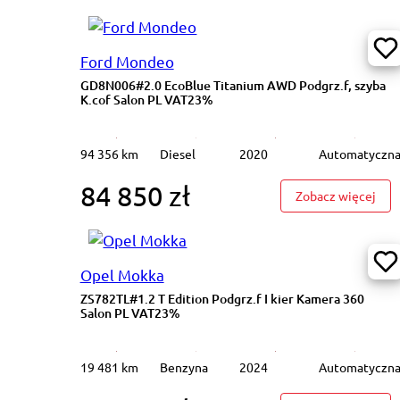
Ford Mondeo
GD8N006#2.0 EcoBlue Titanium AWD Podgrz.f, szyba
K.cof Salon PL VAT23%
94 356 km
Diesel
2020
Automatyczn
84 850 zł
: GD
Zobacz więcej
Opel Mokka
ZS782TL#1.2 T Edition Podgrz.f I kier Kamera 360
Salon PL VAT23%
19 481 km
Benzyna
2024
Automatyczn