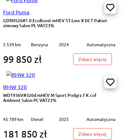
Ford Puma
GD9N526#1.0 EcoBoost mHEV ST-Line X DCT Pakiet
zimowy Salon PL VAT23%
5 539 km
Benzyna
2024
Automatyczna
99 850 zł
1.5 T-GDI M 2 stref klima K.cof salon PL VAT23%
: GD9N526#1.0 E
Zobacz więcej
BMW 320
WD1936V#320d mHEV M Sport Podgrz.f K.cof
Ambient Salon PL VAT23%
45 789 km
Diesel
2025
Automatyczna
181 850 zł
#1.2 PureTech Shine EAT6 Cz.cof NAVI Tempomat Salon PL VAT23%
: WD1936V#320d 
Zobacz więcej