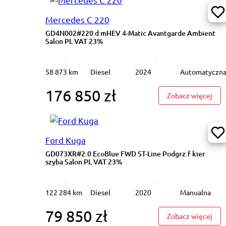
Mercedes C 220
GD4N002#220 d mHEV 4-Matic Avantgarde Ambient
Salon PL VAT 23%
58 873 km
Diesel
2024
Automatyczn
176 850 zł
: GD
Zobacz więcej
Ford Kuga
GD073XR#2.0 EcoBlue FWD ST-Line Podgrz.f kier
szyba Salon PL VAT 23%
122 284 km
Diesel
2020
Manualna
79 850 zł
: GD
Zobacz więcej