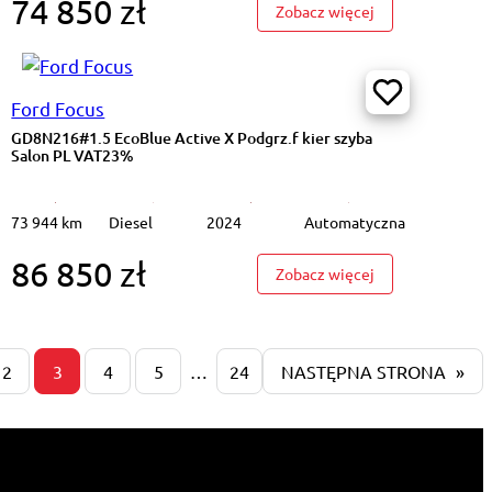
74 850 zł
#40kWh Acenta Podgrz.f K.cofania LED Salon PL VAT 23%
: PY44081#40kWh
Zobacz więcej
Ford Focus
GD8N216#1.5 EcoBlue Active X Podgrz.f kier szyba
Salon PL VAT23%
73 944 km
Diesel
2024
Automatyczna
86 850 zł
1.0 EcoBoost Titanium X Podgrz.f kier szyba Salon PL VAT23%
: GD8N216#1.5 Ec
Zobacz więcej
2
3
4
5
…
24
NASTĘPNA STRONA
»