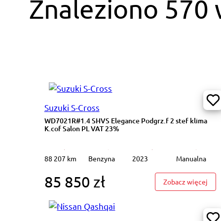
Znaleziono 570
Suzuki S-Cross
WD7021R#1.4 SHVS Elegance Podgrz.f 2 stef klima
K.cof Salon PL VAT 23%
88 207 km
Benzyna
2023
Manualna
85 850 zł
: WD
Zobacz więcej