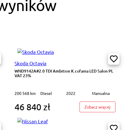
 wyników
Skoda Octavia
WND9142A#2.0 TDI Ambition K.cofania LED Salon PL
VAT 23%
200 568 km
Diesel
2022
Manualna
46 840 zł
7021R#1.4 SHVS Elegance Podgrz.f 2 stef klima K.cof Salon PL VAT 23%
: WND9142
Zobacz więcej