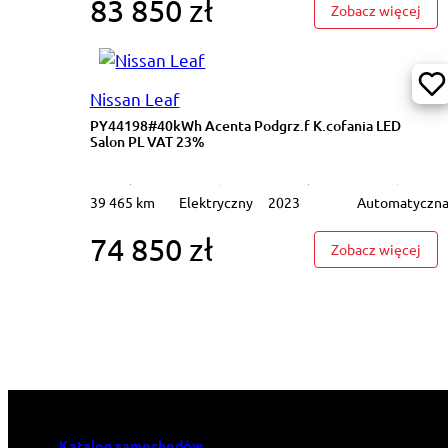
83 850 zł
: ZS
Zobacz więcej
Nissan Leaf
PY44198#40kWh Acenta Podgrz.f K.cofania LED
Salon PL VAT 23%
39 465 km
Elektryczny
2023
Automatyczn
74 850 zł
: PY
Zobacz więcej
Katalog samochodów