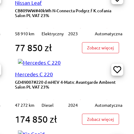
Nissan Leaf
CB809WW#40kWh N-Connecta Podgrz.f K.cofania
Salon PL VAT 23%
a
58 910 km
Elektryczny
2023
Automatyczna
77 850 zł
8611L#1.3 DIG-T mHEV N-Connecta Xtronic Podgrz.f Salon PL VAT 23%
: CB809WW
Zobacz więcej
Mercedes C 220
GD4N007#220 d mHEV 4-Matic Avantgarde Ambient
Salon PL VAT 23%
a
47 272 km
Diesel
2024
Automatyczna
174 850 zł
4N010#220 d mHEV 4-Matic Avantgarde Ambient Salon PL VAT 23%
: GD4N007
Zobacz więcej