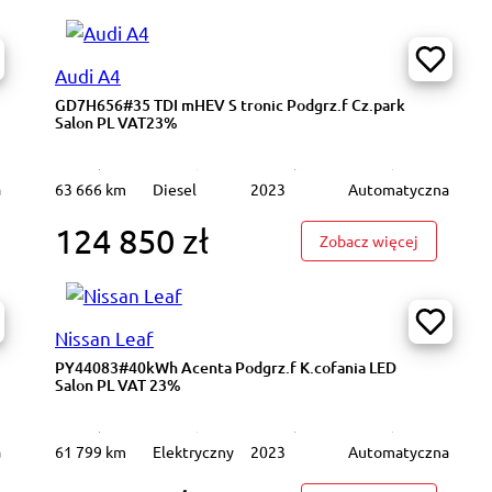
Audi A4
GD7H656#35 TDI mHEV S tronic Podgrz.f Cz.park
Salon PL VAT23%
a
63 666 km
Diesel
2023
Automatyczna
124 850 zł
8N006#2.0 EcoBlue Titanium AWD Podgrz.f, szyba K.cof Salon PL VAT2
: GD7H656#
Zobacz więcej
Nissan Leaf
PY44083#40kWh Acenta Podgrz.f K.cofania LED
Salon PL VAT 23%
a
61 799 km
Elektryczny
2023
Automatyczna