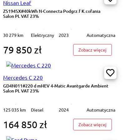
Nissan Leaf
ZS194SX#40kWh N-Connecta Podgrz.f K.cofania
Salon PL VAT 23%
30 279 km
Elektryczny
2023
Automatyczna
79 850 zł
#40kWh N-Connecta Podgrz.f K.cofania Salon PL VAT 23%
: ZS194SX#40kWh
Zobacz więcej
Mercedes C 220
GD4N011#220 d mHEV 4-Matic Avantgarde Ambient
Salon PL VAT 23%
125 035 km
Diesel
2024
Automatyczna
164 850 zł
#220 d mHEV 4-Matic Avantgarde Ambient Salon PL VAT 23%
: GD4N011#220 d
Zobacz więcej