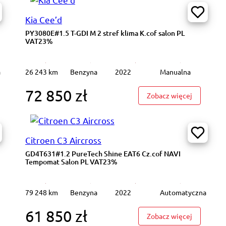
Kia Cee’d
PY3080E#1.5 T-GDI M 2 stref klima K.cof salon PL
VAT23%
a
26 243 km
Benzyna
2022
Manualna
72 850 zł
4N002#220 d mHEV 4-Matic Avantgarde Ambient Salon PL VAT 23%
: PY3080E#
Zobacz więcej
Citroen C3 Aircross
GD4T631#1.2 PureTech Shine EAT6 Cz.cof NAVI
Tempomat Salon PL VAT23%
79 248 km
Benzyna
2022
Automatyczna
61 850 zł
073XR#2.0 EcoBlue FWD ST-Line Podgrz.f kier szyba Salon PL VAT 23%
: GD4T631
Zobacz więcej