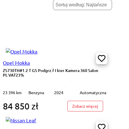
Opel Mokka
ZS730TH#1.2 T GS Podgrz.f I kier Kamera 360 Salon
PL VAT23%
23 396 km
Benzyna
2024
Automatyczna
84 850 zł
A#2.0 TDI Ambition K.cofania LED Salon PL VAT 23%
: ZS730TH#1.2 T 
Zobacz więcej