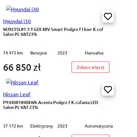
Hyundai i30
WJ9235L#1.5 T-GDI 48V Smart Podgrz.f I kier K.cof
Salon PL VAT23%
74 475 km
Benzyna
2023
Manualna
66 850 zł
3%
35 TDI mHEV S tronic Podgrz.f Cz.park Salon PL VAT23%
: WJ9235L#1.5 T-
Zobacz więcej
Nissan Leaf
PY44081#40kWh Acenta Podgrz.f K.cofania LED
Salon PL VAT 23%
37 172 km
Elektryczny
2023
Automatyczna