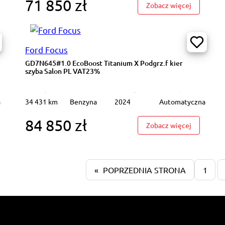
71 850 zł
782TL#1.2 T Edition Podgrz.f I kier Kamera 360 Salon PL VAT23%
: PY44083
Zobacz więcej
Ford Focus
GD7N645#1.0 EcoBoost Titanium X Podgrz.f kier
szyba Salon PL VAT23%
a
34 431 km
Benzyna
2024
Automatyczna
84 850 zł
44198#40kWh Acenta Podgrz.f K.cofania LED Salon PL VAT 23%
: GD7N645#
Zobacz więcej
«
POPRZEDNIA STRONA
1