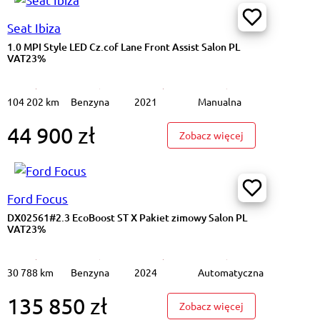
Seat Ibiza
1.0 MPI Style LED Cz.cof Lane Front Assist Salon PL
VAT23%
104 202 km
Benzyna
2021
Manualna
44 900 zł
1.6 T-GDi HEV Executive 2WD Podgrz.f I kier Salon PL VAT23%
: 1.0 MPI Style 
Zobacz więcej
Ford Focus
DX02561#2.3 EcoBoost ST X Pakiet zimowy Salon PL
VAT23%
30 788 km
Benzyna
2024
Automatyczna
135 850 zł
#e-208 50kWh Allure LED K.cof Salon PL VAT23%
: DX02561#2.3 E
Zobacz więcej