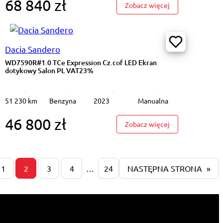
68 840 zł
: GD5E366#1.8 Hy
Zobacz więcej
Dacia Sandero
WD7590R#1.0 TCe Expression Cz.cof LED Ekran
dotykowy Salon PL VAT23%
51 230 km
Benzyna
2023
Manualna
46 800 zł
#118d M Sport Podgrz.f Ambient K.cof Salon PL VAT 23%
: WD7590R#1.0 T
Zobacz więcej
1
2
3
4
…
24
NASTĘPNA STRONA
»