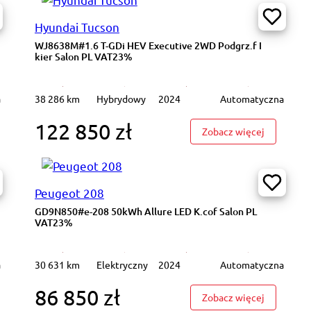
Hyundai Tucson
WJ8638M#1.6 T-GDi HEV Executive 2WD Podgrz.f I
kier Salon PL VAT23%
a
38 286 km
Hybrydowy
2024
Automatyczna
122 850 zł
195SX#40kWh N-Connecta Podgrz.f K.cofania Salon PL VAT 23%
: WJ8638M#
Zobacz więcej
Peugeot 208
GD9N850#e-208 50kWh Allure LED K.cof Salon PL
VAT23%
a
30 631 km
Elektryczny
2024
Automatyczna
86 850 zł
42807#1.2 PureTech Allure Pack Skóra Podgrz.f Salon PL VAT 23%
: GD9N850
Zobacz więcej