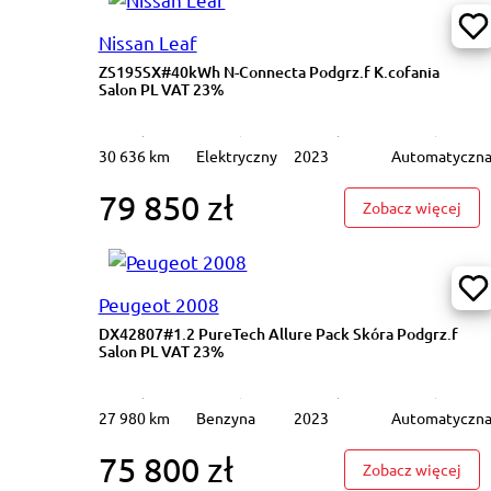
Nissan Leaf
ZS195SX#40kWh N-Connecta Podgrz.f K.cofania
Salon PL VAT 23%
30 636 km
Elektryczny
2023
Automatyczn
79 850 zł
: ZS
Zobacz więcej
Peugeot 2008
DX42807#1.2 PureTech Allure Pack Skóra Podgrz.f
Salon PL VAT 23%
27 980 km
Benzyna
2023
Automatyczn
75 800 zł
: DX
Zobacz więcej