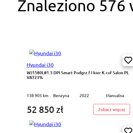
Znaleziono 576
Hyundai i30
WJ1580L#1.5 DPI Smart Podgrz.f I kier K.cof Salon PL
VAT23%
138 905 km
Benzyna
2022
Manualna
52 850 zł
: WJ
Zobacz więcej