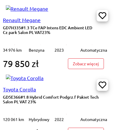
Renault Megane
GD7H335#1.3 TCe FAP Intens EDC Ambient LED
Cz.park Salon PL VAT23%
34 976 km
Benzyna
2023
Automatyczna
79 850 zł
#1.5 BlueHDi Allure Pack EAT8 Kamera 360 Salon PL VAT23%
: GD7H335#1.3 T
Zobacz więcej
Toyota Corolla
GD5E366#1.8 Hybrid Comfort Podgrz.f Pakiet Tech
Salon PL VAT 23%
120 061 km
Hybrydowy
2022
Automatyczna
#1.3 TCe Intens EDC K.cof Salon PL VAT23%