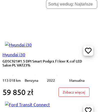
Hyundai i30
GD5C921#1.5 DPI Smart Podgrz.f I kier K.cof LED
Salon PL VAT23%
113 018 km
Benzyna
2022
Manualna
59 850 zł
1.5 DPI Smart Podgrz.f I kier K.cof Salon PL VAT23%
: GD5C921#1.5 DP
Zobacz więcej