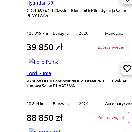
Hyundai i30
GD9H698#1.4 Classic + Bluetooth Klimatyzacja Salon
PL VAT23%
106 819 km
Benzyna
2020
Manualna
39 850 zł
: GD
Zobacz więcej
Ford Puma
PY96581#1.0 EcoBoost mHEV Titanium X DCT Pakiet
zimowy Salon PL VAT23%
20 844 km
Benzyna
2024
Automatyczn
88 850 zł
: PY
Zobacz więcej