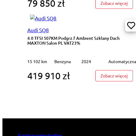
79 850 zł
: DW
Zobacz więcej
Audi SQ8
4.0 TFSI 507KM Podgrz.f Ambient Szklany Dach
MAXTON Salon PL VAT23%
15 102 km
Benzyna
2024
Automatyczn
419 910 zł
: 4.
Zobacz więcej
Katalog samochodów