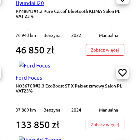
Hyundai i20
PY4881J#1.2 Pure Cz.cof Bluetooth KLIMA Salon PL
VAT 23%
76 943 km
Benzyna
2022
Manualna
46 850 zł
9H698#1.4 Classic + Bluetooth Klimatyzacja Salon PL VAT23%
: PY4881J#
Zobacz więcej
Ford Focus
NO367CR#2.3 EcoBoost ST X Pakiet zimowy Salon PL
VAT23%
a
37 889 km
Benzyna
2024
Manualna
133 850 zł
96581#1.0 EcoBoost mHEV Titanium X DCT Pakiet zimowy Salon PL V
: NO367CR
Zobacz więcej