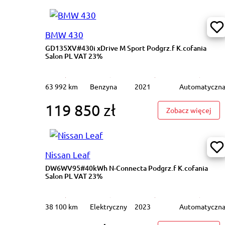
BMW 430
GD135XV#430i xDrive M Sport Podgrz.f K.cofania
Salon PL VAT 23%
63 992 km
Benzyna
2021
Automatyczn
119 850 zł
: GD
Zobacz więcej
Nissan Leaf
DW6WV95#40kWh N-Connecta Podgrz.f K.cofania
Salon PL VAT 23%
38 100 km
Elektryczny
2023
Automatyczn