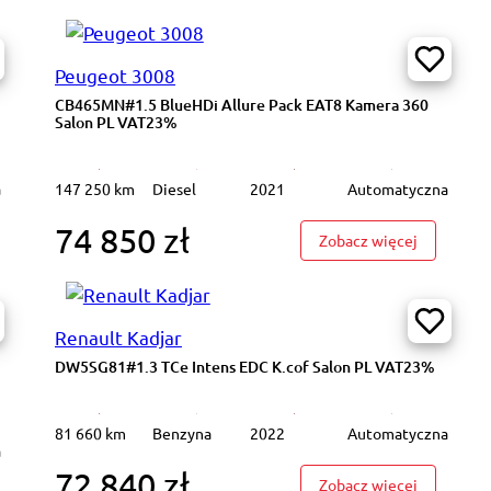
Peugeot 3008
CB465MN#1.5 BlueHDi Allure Pack EAT8 Kamera 360
Salon PL VAT23%
a
147 250 km
Diesel
2021
Automatyczna
74 850 zł
135XV#430i xDrive M Sport Podgrz.f K.cofania Salon PL VAT 23%
: CB465MN
Zobacz więcej
Renault Kadjar
DW5SG81#1.3 TCe Intens EDC K.cof Salon PL VAT23%
81 660 km
Benzyna
2022
Automatyczna
a
72 840 zł
: DW5SG81
Zobacz więcej