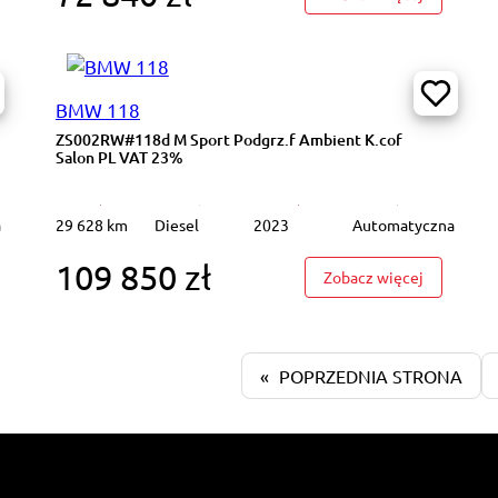
6WV95#40kWh N-Connecta Podgrz.f K.cofania Salon PL VAT 23%
BMW 118
ZS002RW#118d M Sport Podgrz.f Ambient K.cof
Salon PL VAT 23%
a
29 628 km
Diesel
2023
Automatyczna
109 850 zł
0 TFSI 507KM Podgrz.f Ambient Szklany Dach MAXTON Salon PL VAT23%
: ZS002RW
Zobacz więcej
«
POPRZEDNIA STRONA