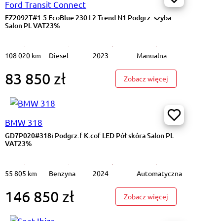
Ford Transit Connect
FZ2092T#1.5 EcoBlue 230 L2 Trend N1 Podgrz. szyba
Salon PL VAT23%
108 020 km
Diesel
2023
Manualna
83 850 zł
1.2 Pure Cz.cof Bluetooth KLIMA Salon PL VAT 23%
: FZ2092T#1.5 Ec
Zobacz więcej
BMW 318
GD7P020#318i Podgrz.f K.cof LED Pół skóra Salon PL
VAT23%
55 805 km
Benzyna
2024
Automatyczna
146 850 zł
AT23%
#2.3 EcoBoost ST X Pakiet zimowy Salon PL VAT23%
: GD7P020#318i P
Zobacz więcej