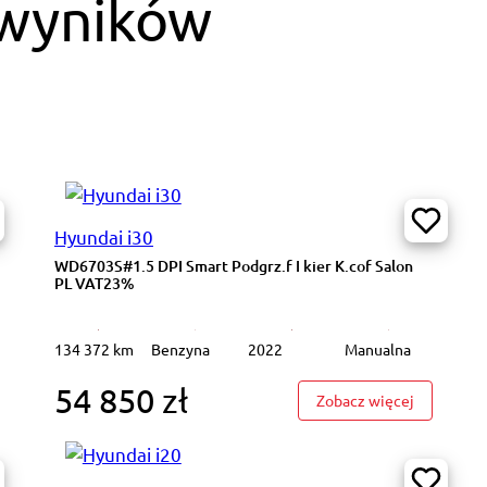
 wyników
Hyundai i30
WD6703S#1.5 DPI Smart Podgrz.f I kier K.cof Salon
PL VAT23%
134 372 km
Benzyna
2022
Manualna
54 850 zł
1580L#1.5 DPI Smart Podgrz.f I kier K.cof Salon PL VAT23%
: WD6703S#
Zobacz więcej