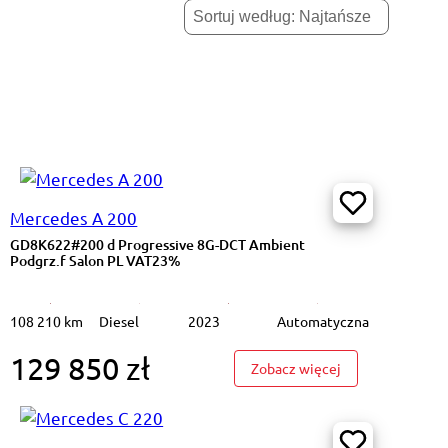
Mercedes A 200
GD8K622#200 d Progressive 8G-DCT Ambient
Podgrz.f Salon PL VAT23%
108 210 km
Diesel
2023
Automatyczna
129 850 zł
#200 d Progressive 8G-DCT Ambient Podgrz.f Salon PL VAT23%
: GD8K622#200 d
Zobacz więcej