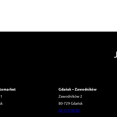
tomarket
Gdańsk – Zawodników
 1
Zawodników 2
sk
80-729 Gdańsk
58 573 58 80