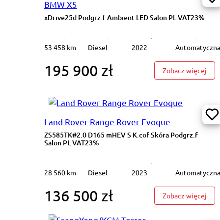
BMW X5
xDrive25d Podgrz.f Ambient LED Salon PL VAT23%
53 458 km
Diesel
2022
Automatyczn
195 900 zł
: xD
Zobacz więcej
Land Rover Range Rover Evoque
ZS585TK#2.0 D165 mHEV S K.cof Skóra Podgrz.f
Salon PL VAT23%
28 560 km
Diesel
2023
Automatyczn
136 500 zł
: ZS
Zobacz więcej