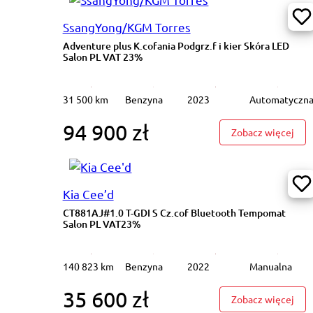
SsangYong/KGM Torres
Adventure plus K.cofania Podgrz.f i kier Skóra LED
Salon PL VAT 23%
31 500 km
Benzyna
2023
Automatyczn
94 900 zł
: Ad
Zobacz więcej
Kia Cee’d
CT881AJ#1.0 T-GDI S Cz.cof Bluetooth Tempomat
Salon PL VAT23%
140 823 km
Benzyna
2022
Manualna
35 600 zł
: CT
Zobacz więcej