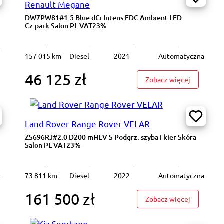
Renault Megane
DW7PW81#1.5 Blue dCi Intens EDC Ambient LED
Cz.park Salon PL VAT23%
a
157 015 km
Diesel
2021
Automatyczna
rive25d Podgrz.f Ambient LED Salon PL VAT23%
46 125 zł
: DW7PW81
Zobacz więcej
Land Rover Range Rover VELAR
ZS696RJ#2.0 D200 mHEV S Podgrz. szyba i kier Skóra
Salon PL VAT23%
a
73 811 km
Diesel
2022
Automatyczna
161 500 zł
585TK#2.0 D165 mHEV S K.cof Skóra Podgrz.f Salon PL VAT23%
: ZS696RJ#
Zobacz więcej