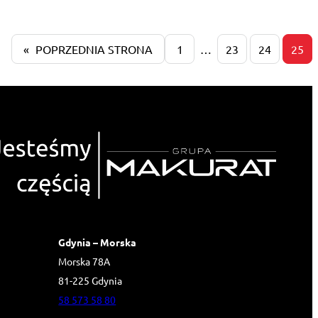
«
POPRZEDNIA STRONA
1
…
23
24
25
Gdynia – Morska
Morska 78A
81-225 Gdynia
58 573 58 80