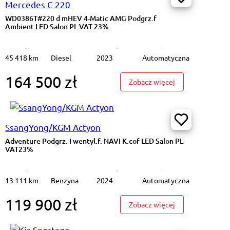
Mercedes C 220
WD0386T#220 d mHEV 4-Matic AMG Podgrz.f
Ambient LED Salon PL VAT 23%
45 418 km
Diesel
2023
Automatyczna
164 500 zł
#1.5 Blue dCi Intens EDC Ambient LED Cz.park Salon PL VAT23%
: WD0386T#220 d
Zobacz więcej
SsangYong/KGM Actyon
Adventure Podgrz. I wentyl.f. NAVI K.cof LED Salon PL
VAT23%
13 111 km
Benzyna
2024
Automatyczna
119 900 zł
2.0 D200 mHEV S Podgrz. szyba i kier Skóra Salon PL VAT23%
: Adventure Podg
Zobacz więcej