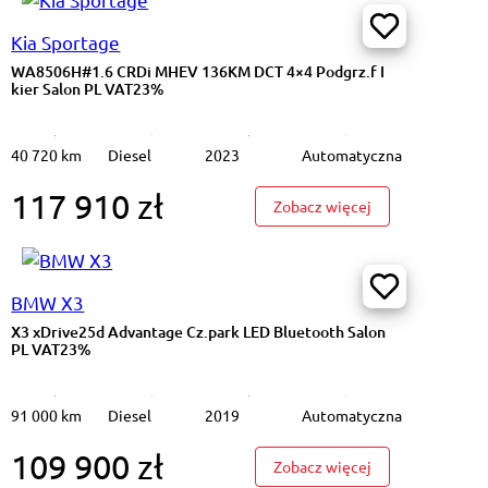
Kia Sportage
WA8506H#1.6 CRDi MHEV 136KM DCT 4×4 Podgrz.f I
kier Salon PL VAT23%
40 720 km
Diesel
2023
Automatyczna
117 910 zł
#1.6 CRDi MHEV 136KM DCT 4×4 Podgrz.f I kier Salon PL VAT23%
: WA8506H#1.6 C
Zobacz więcej
BMW X3
X3 xDrive25d Advantage Cz.park LED Bluetooth Salon
PL VAT23%
91 000 km
Diesel
2019
Automatyczna
109 900 zł
B4 D Momentum Pro K.cofania Podgrz.f i kier Salon PL VAT 23%
: X3 xDrive25d 
Zobacz więcej