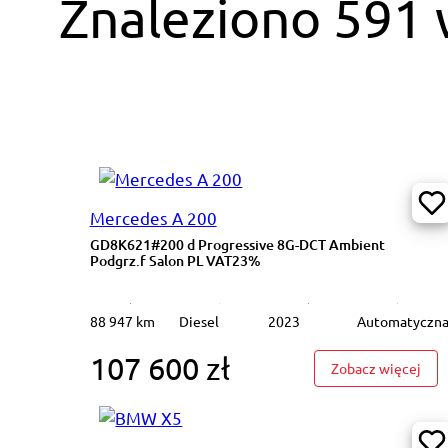
Znaleziono 591
Mercedes A 200
GD8K621#200 d Progressive 8G-DCT Ambient
Podgrz.f Salon PL VAT23%
88 947 km
Diesel
2023
Automatyczn
107 600 zł
: GD
Zobacz więcej