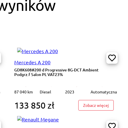
 wyników
Mercedes A 200
GD8K608#200 d Progressive 8G-DCT Ambient
Podgrz.f Salon PL VAT23%
a
87 040 km
Diesel
2023
Automatyczna
133 850 zł
8K621#200 d Progressive 8G-DCT Ambient Podgrz.f Salon PL VAT23%
: GD8K608
Zobacz więcej