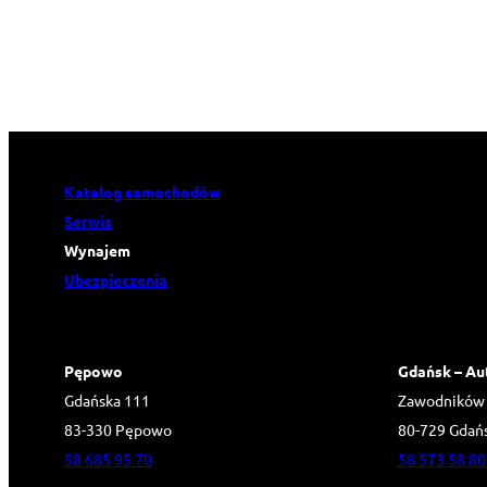
Katalog samochodów
Serwis
Wynajem
Ubezpieczenia
Pępowo
Gdańsk – Au
Gdańska 111
Zawodników
83-330 Pępowo
80-729 Gdań
58 685 95 70
58 573 58 80