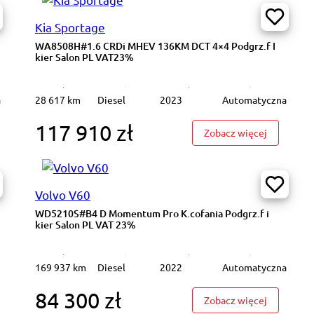
Kia Sportage
WA8508H#1.6 CRDi MHEV 136KM DCT 4×4 Podgrz.f I
kier Salon PL VAT23%
a
28 617 km
Diesel
2023
Automatyczna
117 910 zł
venture plus K.cofania Podgrz.f i kier Skóra LED Salon PL VAT 23%
: WA8508H
Zobacz więcej
Volvo V60
WD5210S#B4 D Momentum Pro K.cofania Podgrz.f i
kier Salon PL VAT 23%
169 937 km
Diesel
2022
Automatyczna
84 300 zł
881AJ#1.0 T-GDI S Cz.cof Bluetooth Tempomat Salon PL VAT23%
: WD5210S#
Zobacz więcej