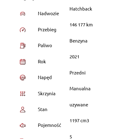
Hatchback
Nadwozie
146 177 km
Przebieg
Benzyna
Paliwo
2021
Rok
Przedni
Napęd
Manualna
Skrzynia
uzywane
Stan
1197 cm3
Pojemność
5