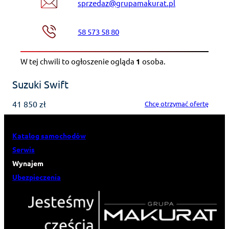
sprzedaz@grupamakurat.pl
58 573 58 80
W tej chwili to ogłoszenie ogląda
1
osoba
.
Suzuki Swift
41 850 zł
Chcę otrzymać ofertę
Katalog samochodów
Serwis
Wynajem
Ubezpieczenia