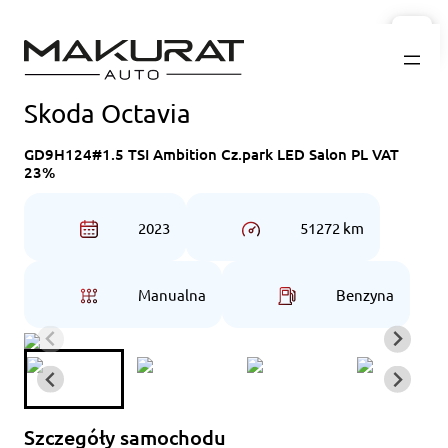
Przejdź
do
treści
Skoda Octavia
GD9H124#1.5 TSI Ambition Cz.park LED Salon PL VAT
23%
2023
51272 km
Manualna
Benzyna
Szczegóły samochodu