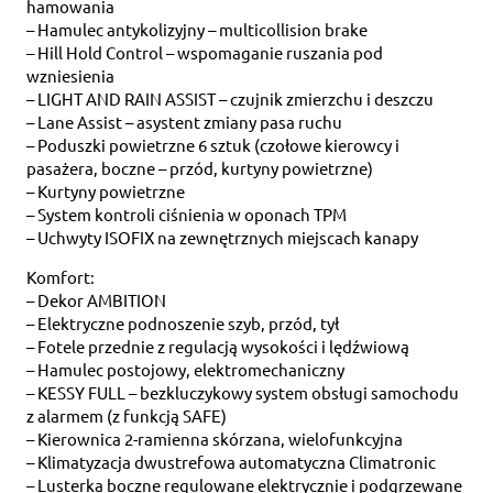
hamowania
– Hamulec antykolizyjny – multicollision brake
– Hill Hold Control – wspomaganie ruszania pod
wzniesienia
– LIGHT AND RAIN ASSIST – czujnik zmierzchu i deszczu
– Lane Assist – asystent zmiany pasa ruchu
– Poduszki powietrzne 6 sztuk (czołowe kierowcy i
pasażera, boczne – przód, kurtyny powietrzne)
– Kurtyny powietrzne
– System kontroli ciśnienia w oponach TPM
– Uchwyty ISOFIX na zewnętrznych miejscach kanapy
Komfort:
– Dekor AMBITION
– Elektryczne podnoszenie szyb, przód, tył
– Fotele przednie z regulacją wysokości i lędźwiową
– Hamulec postojowy, elektromechaniczny
– KESSY FULL – bezkluczykowy system obsługi samochodu
z alarmem (z funkcją SAFE)
– Kierownica 2-ramienna skórzana, wielofunkcyjna
– Klimatyzacja dwustrefowa automatyczna Climatronic
– Lusterka boczne regulowane elektrycznie i podgrzewane