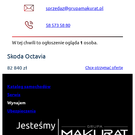
sprzedaz@grupamakurat.pl
58 573 58 80
W tej chwili to ogłoszenie ogląda
1
osoba
.
Skoda Octavia
82 840 zł
Chcę otrzymać ofertę
Katalog samochodów
Serwis
Wynajem
Ubezpieczenia