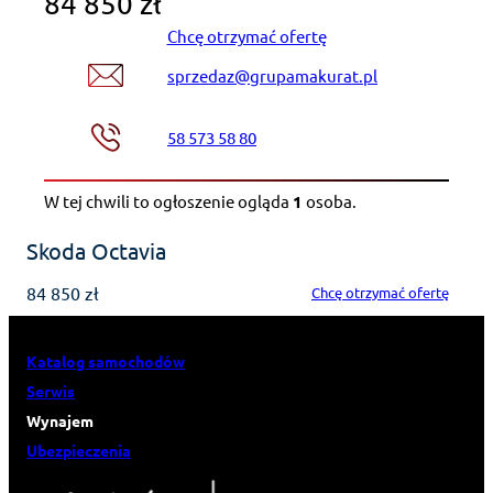
84 850 zł
Chcę otrzymać ofertę
sprzedaz@grupamakurat.pl
58 573 58 80
W tej chwili to ogłoszenie ogląda
1
osoba
.
Skoda Octavia
84 850 zł
Chcę otrzymać ofertę
Katalog samochodów
Serwis
Wynajem
Ubezpieczenia