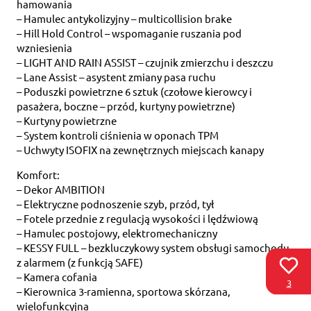
hamowania
– Hamulec antykolizyjny – multicollision brake
– Hill Hold Control – wspomaganie ruszania pod
wzniesienia
– LIGHT AND RAIN ASSIST – czujnik zmierzchu i deszczu
– Lane Assist – asystent zmiany pasa ruchu
– Poduszki powietrzne 6 sztuk (czołowe kierowcy i
pasażera, boczne – przód, kurtyny powietrzne)
– Kurtyny powietrzne
– System kontroli ciśnienia w oponach TPM
– Uchwyty ISOFIX na zewnętrznych miejscach kanapy
Komfort:
– Dekor AMBITION
– Elektryczne podnoszenie szyb, przód, tył
– Fotele przednie z regulacją wysokości i lędźwiową
– Hamulec postojowy, elektromechaniczny
– KESSY FULL – bezkluczykowy system obsługi samochodu
z alarmem (z funkcją SAFE)
– Kamera cofania
3
– Kierownica 3-ramienna, sportowa skórzana,
wielofunkcyjna