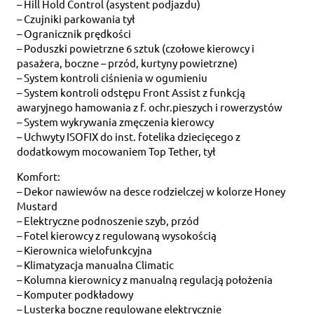
– Hill Hold Control (asystent podjazdu)
– Czujniki parkowania tył
– Ogranicznik prędkości
– Poduszki powietrzne 6 sztuk (czołowe kierowcy i
pasażera, boczne – przód, kurtyny powietrzne)
– System kontroli ciśnienia w ogumieniu
– System kontroli odstępu Front Assist z funkcją
awaryjnego hamowania z f. ochr.pieszych i rowerzystów
– System wykrywania zmęczenia kierowcy
– Uchwyty ISOFIX do inst. fotelika dziecięcego z
dodatkowym mocowaniem Top Tether, tył
Komfort:
– Dekor nawiewów na desce rodzielczej w kolorze Honey
Mustard
– Elektryczne podnoszenie szyb, przód
– Fotel kierowcy z regulowaną wysokością
– Kierownica wielofunkcyjna
– Klimatyzacja manualna Climatic
– Kolumna kierownicy z manualną regulacją położenia
– Komputer podkładowy
– Lusterka boczne regulowane elektrycznie