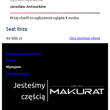
Jarosław Antoszków
W tej chwili to ogłoszenie ogląda
1
osoba
.
Seat Ibiza
44 900 zł
Chcę otrzymać ofertę
Katalog samochodów
Serwis
Wynajem
Ubezpieczenia