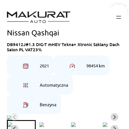
Przejdź
do
treści
Nissan Qashqai
DB9412J#1.3 DIG-T mHEV Tekna+ Xtronic Szklany Dach
Salon PL VAT23%
2021
98454 km
Automatyczna
Benzyna