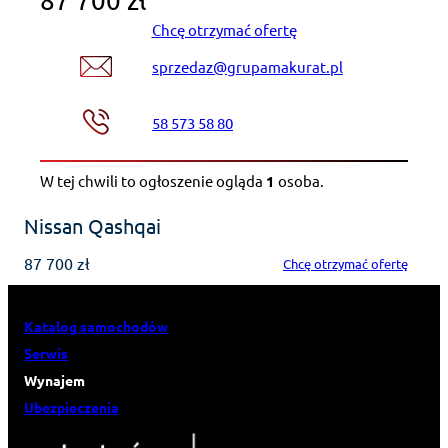
87 700 zł
Chcę otrzymać ofertę
sprzedaz@grupamakurat.pl
58 573 58 80
W tej chwili to ogłoszenie ogląda
1
osoba
.
Nissan Qashqai
87 700 zł
Chcę otrzymać ofertę
Katalog samochodów
Serwis
Wynajem
Ubezpieczenia