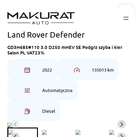
Przejdź
do
treści
Land Rover Defender
GD3H685#110 3.0 D250 mHEV SE Podgrz szyba i kier
Salon PL VAT23%
2022
135013 km
Automatyczna
Diesel