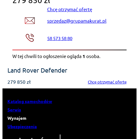
279 850 zł
Chcę otrzymać ofertę
sprzedaz@grupamakurat.pl
58 573 58 80
W tej chwili to ogłoszenie ogląda
1
osoba
.
Land Rover Defender
279 850 zł
Chcę otrzymać ofertę
Katalog samochodów
Serwis
Wynajem
Ubezpieczenia