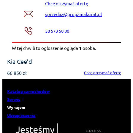
Chcę otrzymać ofertę
sprzedaz@grupamakurat.pl
58 573 58 80
W tej chwili to ogłoszenie ogląda
1
osoba
.
Kia Cee’d
66 850 zł
Chcę otrzymać ofertę
Katalog samochodów
Serwis
Wynajem
Ubezpieczenia