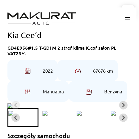
Przejdź
do
treści
Kia Cee’d
GD4E956#1.5 T-GDI M 2 stref klima K.cof salon PL
VAT23%
2022
87676 km
Manualna
Benzyna
Szczegóły samochodu