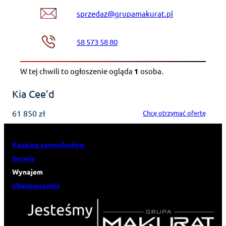
sprzedaz@grupamakurat.pl
58 573 58 80
W tej chwili to ogłoszenie ogląda
1
osoba
.
Kia Cee’d
61 850 zł
Chcę otrzymać ofertę
Katalog samochodów
Serwis
Wynajem
Ubezpieczenia