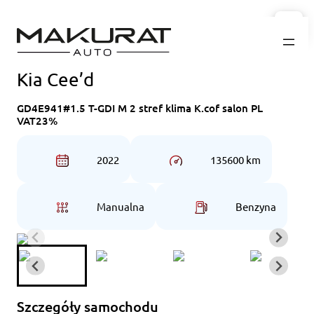
Przejdź
do
treści
Kia Cee’d
GD4E941#1.5 T-GDI M 2 stref klima K.cof salon PL
VAT23%
2022
135600 km
Manualna
Benzyna
Szczegóły samochodu