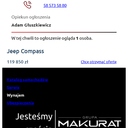
58 573 58 80
Opiekun ogłoszenia
Adam Głuszkiewicz
W tej chwili to ogłoszenie ogląda
1
osoba
.
Jeep Compass
119 850 zł
Chcę otrzymać ofertę
Katalog samochodów
Serwis
Wynajem
Ubezpieczenia