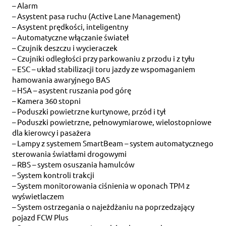
– Alarm
– Asystent pasa ruchu (Active Lane Management)
– Asystent prędkości, inteligentny
– Automatyczne włączanie świateł
– Czujnik deszczu i wycieraczek
– Czujniki odległości przy parkowaniu z przodu i z tyłu
– ESC – układ stabilizacji toru jazdy ze wspomaganiem
hamowania awaryjnego BAS
– HSA – asystent ruszania pod górę
– Kamera 360 stopni
– Poduszki powietrzne kurtynowe, przód i tył
– Poduszki powietrzne, pełnowymiarowe, wielostopniowe
dla kierowcy i pasażera
– Lampy z systemem SmartBeam – system automatycznego
sterowania światłami drogowymi
– RBS – system osuszania hamulców
– System kontroli trakcji
– System monitorowania ciśnienia w oponach TPM z
wyświetlaczem
– System ostrzegania o najeżdżaniu na poprzedzający
pojazd FCW Plus