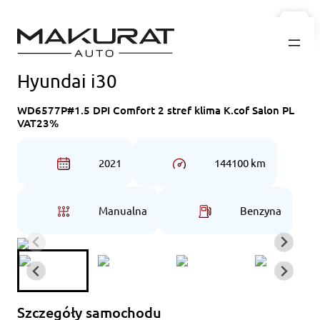
Przejdź
do
treści
Hyundai i30
WD6577P#1.5 DPI Comfort 2 stref klima K.cof Salon PL
VAT23%
2021
144100 km
Manualna
Benzyna
Szczegóły samochodu