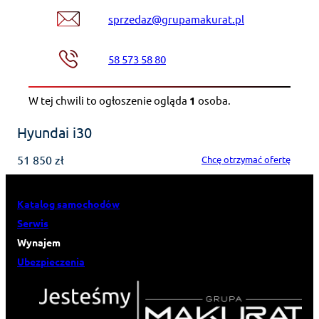
sprzedaz@grupamakurat.pl
58 573 58 80
W tej chwili to ogłoszenie ogląda
1
osoba
.
Hyundai i30
51 850 zł
Chcę otrzymać ofertę
Katalog samochodów
Serwis
Wynajem
Ubezpieczenia