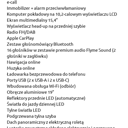
e-call
Immobilizer + alarm przeciwwłamaniowy
Komputer pokładowy na 10,2-calowym wyświetlaczu LCD
Ekran multimedialny 15,4”
Wyświetlacz head-up na przedniej szybie
Radio FM/DAB
Apple CarPlay
Zestaw głośnomówiący Bluetooth
16 głośników w zestawie premium audio Flyme Sound (2
głośniki w zagłówku)
Nawigacja online
Muzyka online
Ładowarka bezprzewodowa do telefonu
Porty USB (2 x USB-A i 2 x USB-C)
Wbudowana obsługa Wi-Fi (odbiór)
Obręcze aluminiowe 19”
Reflektory przednie LED (automatyczne)
Światła do jazdy dziennej LED
Tylne światła LED
Podgrzewana tylna szyba
Dach panoramiczny z elektryczną roletą
Lusterka zewnętrzne składane elektrycznie i ogrzewane