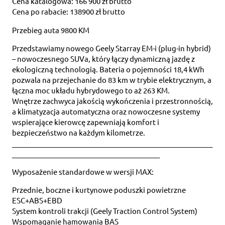
Cena katalogowa: 166 900 zł brutto
Cena po rabacie: 138900 zł brutto
Przebieg auta 9800 KM
Przedstawiamy nowego Geely Starray EM-i (plug-in hybrid)
– nowoczesnego SUVa, który łączy dynamiczną jazdę z
ekologiczną technologią. Bateria o pojemności 18,4 kWh
pozwala na przejechanie do 83 km w trybie elektrycznym, a
łączna moc układu hybrydowego to aż 263 KM.
Wnętrze zachwyca jakością wykończenia i przestronnością,
a klimatyzacja automatyczna oraz nowoczesne systemy
wspierające kierowcę zapewniają komfort i
bezpieczeństwo na każdym kilometrze.
_________________________________________________________
__________________________________________
Wyposażenie standardowe w wersji MAX:
Przednie, boczne i kurtynowe poduszki powietrzne
ESC+ABS+EBD
System kontroli trakcji (Geely Traction Control System)
Wspomaganie hamowania BAS