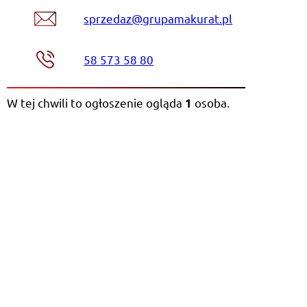
sprzedaz@grupamakurat.pl
58 573 58 80
W tej chwili to ogłoszenie ogląda
osoba
.
1