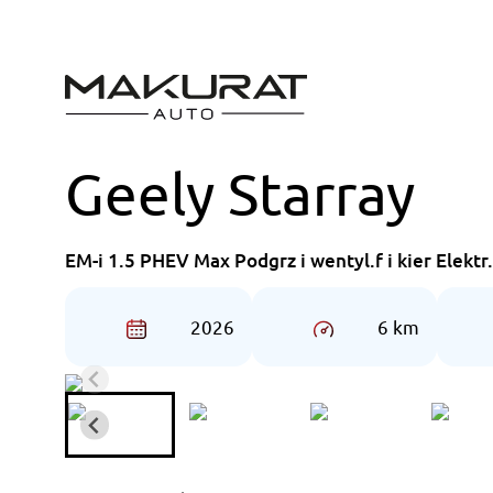
Przejdź
do
treści
Geely Starray
EM-i 1.5 PHEV Max Podgrz i wentyl.f i kier Elektr
2026
6 km