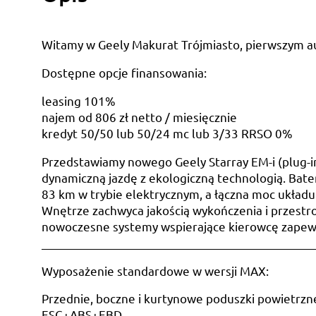
Witamy w Geely Makurat Trójmiasto, pierwszym a
Dostępne opcje finansowania:
leasing 101%
najem od 806 zł netto / miesięcznie
kredyt 50/50 lub 50/24 mc lub 3/33 RRSO 0%
Przedstawiamy nowego Geely Starray EM-i (plug-i
dynamiczną jazdę z ekologiczną technologią. Bat
83 km w trybie elektrycznym, a łączna moc układ
Wnętrze zachwyca jakością wykończenia i przestro
nowoczesne systemy wspierające kierowcę zapewn
________________________________________________
Wyposażenie standardowe w wersji MAX:
Przednie, boczne i kurtynowe poduszki powietrzn
ESC+ABS+EBD