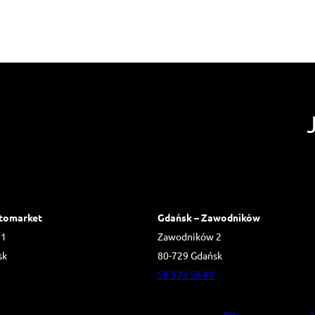
tomarket
Gdańsk – Zawodników
 1
Zawodników 2
sk
80-729 Gdańsk
58 573 58 80
You
L