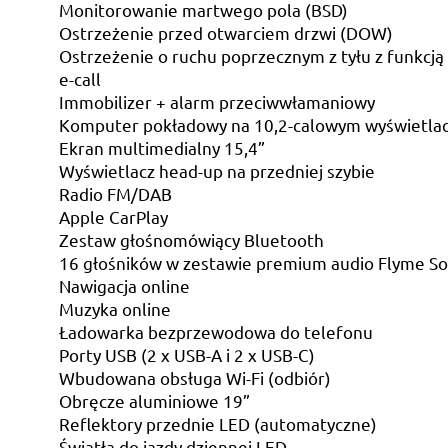
Monitorowanie martwego pola (BSD)
Ostrzeżenie przed otwarciem drzwi (DOW)
Ostrzeżenie o ruchu poprzecznym z tyłu z funkcj
e-call
Immobilizer + alarm przeciwwłamaniowy
Komputer pokładowy na 10,2-calowym wyświetla
Ekran multimedialny 15,4”
Wyświetlacz head-up na przedniej szybie
Radio FM/DAB
Apple CarPlay
Zestaw głośnomówiący Bluetooth
16 głośników w zestawie premium audio Flyme So
Nawigacja online
Muzyka online
Ładowarka bezprzewodowa do telefonu
Porty USB (2 x USB-A i 2 x USB-C)
Wbudowana obsługa Wi-Fi (odbiór)
Obręcze aluminiowe 19”
Reflektory przednie LED (automatyczne)
Światła do jazdy dziennej LED