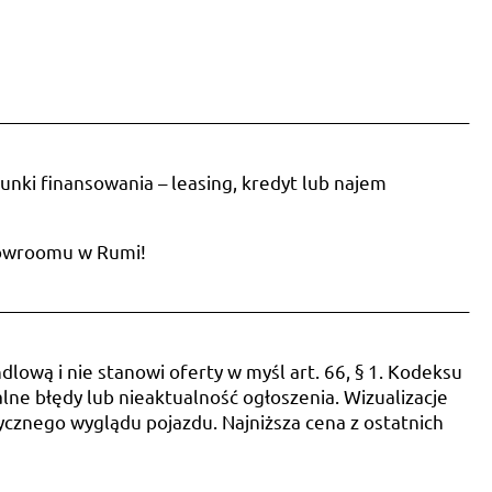
______________________________________________________
unki finansowania – leasing, kredyt lub najem
howroomu w Rumi!
______________________________________________________
dlową i nie stanowi oferty w myśl art. 66, § 1. Kodeksu
ne błędy lub nieaktualność ogłoszenia. Wizualizacje
ycznego wyglądu pojazdu. Najniższa cena z ostatnich