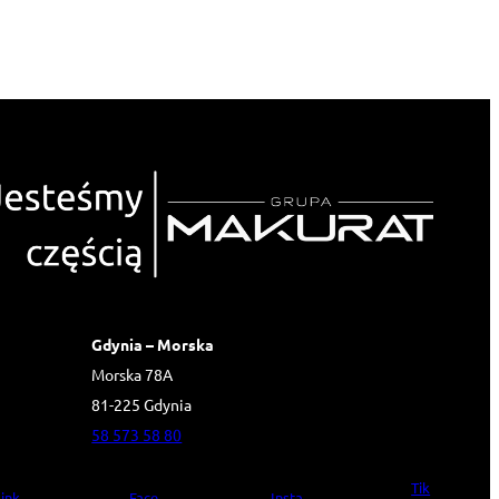
Gdynia – Morska
Morska 78A
81-225 Gdynia
58 573 58 80
Tik
ink
Face
Insta