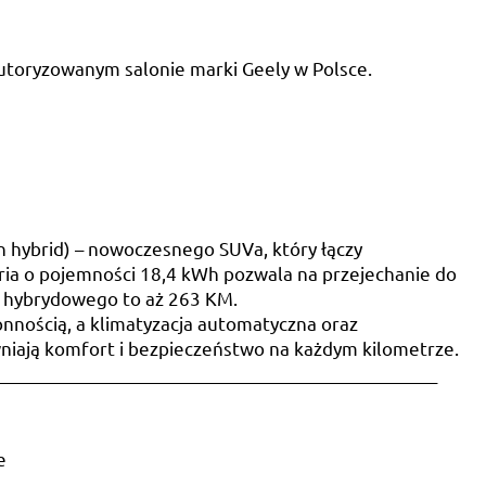
utoryzowanym salonie marki Geely w Polsce.
n hybrid) – nowoczesnego SUVa, który łączy
eria o pojemności 18,4 kWh pozwala na przejechanie do
u hybrydowego to aż 263 KM.
nnością, a klimatyzacja automatyczna oraz
iają komfort i bezpieczeństwo na każdym kilometrze.
___________________________________________________
e