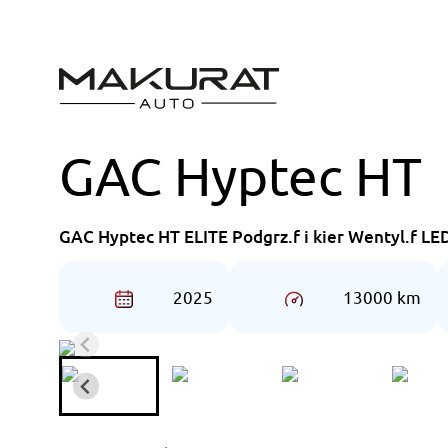
Przejdź
do
treści
GAC Hyptec HT
GAC Hyptec HT ELITE Podgrz.f i kier Wentyl.f LE
2025
13000 km