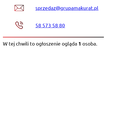
sprzedaz@grupamakurat.pl
58 573 58 80
W tej chwili to ogłoszenie ogląda
osoba
.
1