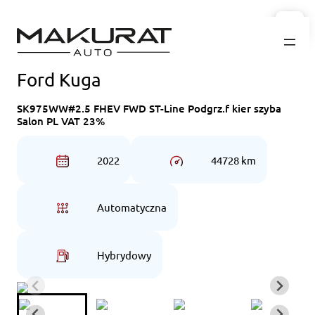
Przejdź
do
treści
Ford Kuga
SK975WW#2.5 FHEV FWD ST-Line Podgrz.f kier szyba
Salon PL VAT 23%
2022
44728 km
Automatyczna
Hybrydowy