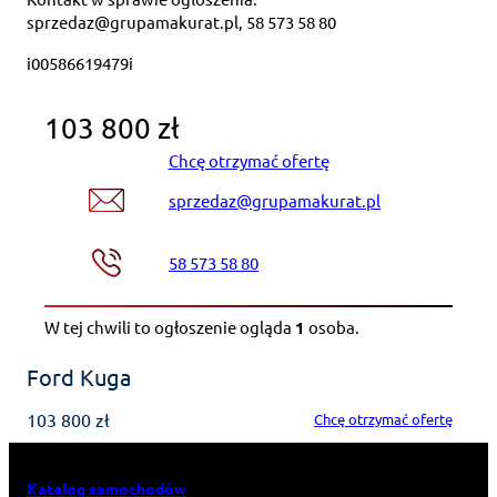
sprzedaz@grupamakurat.pl, 58 573 58 80
i00586619479i
103 800 zł
Chcę otrzymać ofertę
sprzedaz@grupamakurat.pl
58 573 58 80
W tej chwili to ogłoszenie ogląda
1
osoba
.
Ford Kuga
103 800 zł
Chcę otrzymać ofertę
Katalog samochodów