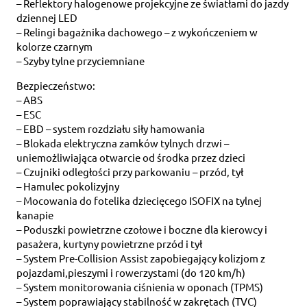
– Reflektory halogenowe projekcyjne ze światłami do jazdy
dziennej LED
– Relingi bagażnika dachowego – z wykończeniem w
kolorze czarnym
– Szyby tylne przyciemniane
Bezpieczeństwo:
– ABS
– ESC
– EBD – system rozdziału siły hamowania
– Blokada elektryczna zamków tylnych drzwi –
uniemożliwiająca otwarcie od środka przez dzieci
– Czujniki odległości przy parkowaniu – przód, tył
– Hamulec pokolizyjny
– Mocowania do fotelika dziecięcego ISOFIX na tylnej
kanapie
– Poduszki powietrzne czołowe i boczne dla kierowcy i
pasażera, kurtyny powietrzne przód i tył
– System Pre-Collision Assist zapobiegający kolizjom z
pojazdami,pieszymi i rowerzystami (do 120 km/h)
– System monitorowania ciśnienia w oponach (TPMS)
– System poprawiający stabilność w zakrętach (TVC)