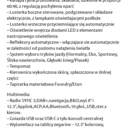
60:40, z regulacją pochylenia oparć
– Lusterka boczne sterowane, podgrzewane i składane
elektrycznie, z lampkami oświetlajacymi podłoże
– Lusterko wsteczne przyciemniające się automatycznie
– Oświetlenie wnętrza diodami LED z elementami
nastrojowego oświetlenia
– Reflektory automatyczne – włączajace sie automatycznie
w zależności od poziomu natężenia światła
– System wyboru trybów jazdy (Normalny, Eko, Sportowy,
Śliska nawierzchnia, Głęboki śnieg/Piasek)
– Tempomat
– Kierownica wykończona skórą, spłaszczona w dolnej
części
– Tapicerka materiałowa Foundry/Eton
Multimedia:
– Radio SYNC 3,DAB+,nawigacja,B&O,wyś 8″ i
12.3″,Applink,ACP,AA,Bluetooth,10 głoś.,USB,ster.z
kierow.
– Gniazda USB oraz USB-C z tyłu konsoli centralnej
– Wyświetlacz na tablicy zegarów – 12.3″ kolorowy,