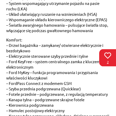
– System wspomagający utrzymanie pojazdu na pasie
ruchu (LKA)
– Układ ułatwiający ruszanie na wzniesieniach (HSA)
– Wspomaganie układu kierowniczego elektryczne (EPAS)
– Światła awaryjnego hamowania – pulsujące światła stop,
włączające się podczas gwałtownego hamowania
Komfort:
– Drzwi bagażnika – zamykane/ otwierane elektrycznie i
bezdotykowo
– Elektrycznie sterowane szyby przednie i tylne
– Ford KeyFree – system centralnego zamka z kluczem
2
elektronicznym
– Ford MyKey – funkcja programowania i przypisania
właściwości kluczykowi
– FordPass Connect z modemem GSM
– Szyba przednia podgrzewana (Quicklear)
– Fotele przednie – podgrzewane, z regulacją temperatury
– Kanapa tylna – podgrzewane skrajne fotele
– Kierownica podgrzewana
– Hamulec postojowy elektryczny
– Kanapa tylna przesuwana, składana, dzielona w proporcji