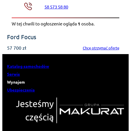
58 573 58 80
W tej chwili to ogłoszenie ogląda
1
osoba
.
Ford Focus
57 700 zł
Chcę otrzymać ofertę
Katalog samochodów
Serwis
Wynajem
Ubezpieczenia