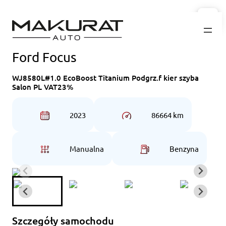
Przejdź
do
treści
Ford Focus
WJ8580L#1.0 EcoBoost Titanium Podgrz.f kier szyba
Salon PL VAT23%
2023
86664 km
Manualna
Benzyna
Szczegóły samochodu