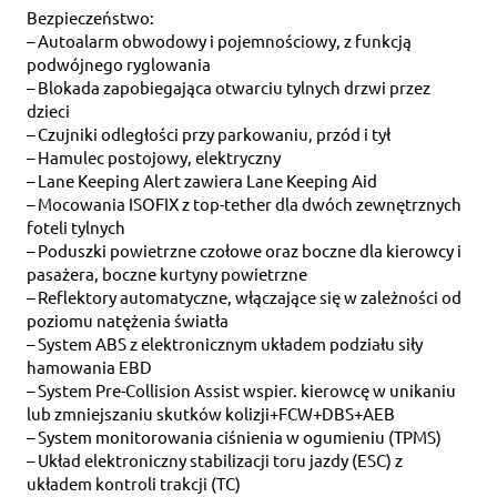
Bezpieczeństwo:
– Autoalarm obwodowy i pojemnościowy, z funkcją
podwójnego ryglowania
– Blokada zapobiegająca otwarciu tylnych drzwi przez
dzieci
– Czujniki odległości przy parkowaniu, przód i tył
– Hamulec postojowy, elektryczny
– Lane Keeping Alert zawiera Lane Keeping Aid
– Mocowania ISOFIX z top-tether dla dwóch zewnętrznych
foteli tylnych
– Poduszki powietrzne czołowe oraz boczne dla kierowcy i
pasażera, boczne kurtyny powietrzne
– Reflektory automatyczne, włączające się w zależności od
poziomu natężenia światła
– System ABS z elektronicznym układem podziału siły
hamowania EBD
– System Pre-Collision Assist wspier. kierowcę w unikaniu
lub zmniejszaniu skutków kolizji+FCW+DBS+AEB
– System monitorowania ciśnienia w ogumieniu (TPMS)
– Układ elektroniczny stabilizacji toru jazdy (ESC) z
układem kontroli trakcji (TC)