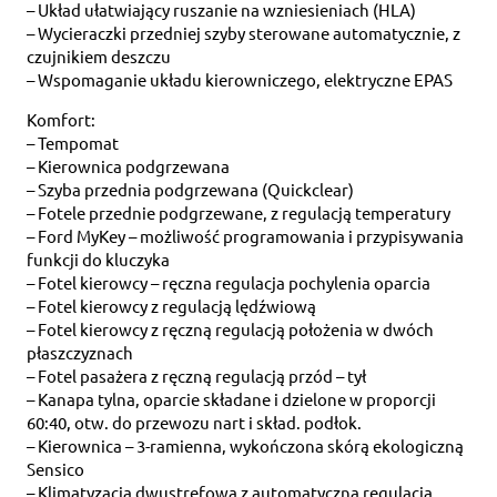
– Układ ułatwiający ruszanie na wzniesieniach (HLA)
– Wycieraczki przedniej szyby sterowane automatycznie, z
czujnikiem deszczu
– Wspomaganie układu kierowniczego, elektryczne EPAS
Komfort:
– Tempomat
– Kierownica podgrzewana
– Szyba przednia podgrzewana (Quickclear)
– Fotele przednie podgrzewane, z regulacją temperatury
– Ford MyKey – możliwość programowania i przypisywania
funkcji do kluczyka
– Fotel kierowcy – ręczna regulacja pochylenia oparcia
– Fotel kierowcy z regulacją lędźwiową
– Fotel kierowcy z ręczną regulacją położenia w dwóch
płaszczyznach
– Fotel pasażera z ręczną regulacją przód – tył
– Kanapa tylna, oparcie składane i dzielone w proporcji
60:40, otw. do przewozu nart i skład. podłok.
– Kierownica – 3-ramienna, wykończona skórą ekologiczną
Sensico
– Klimatyzacja dwustrefowa z automatyczną regulacją