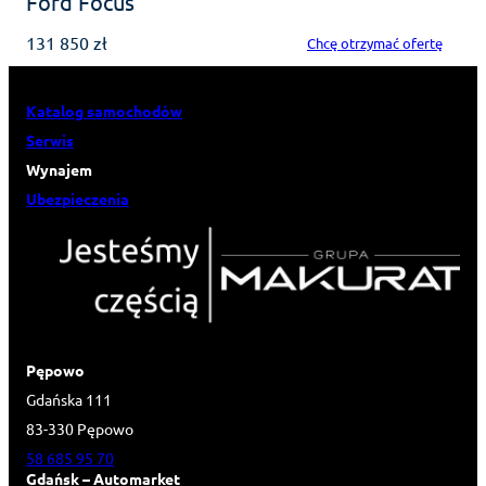
Ford Focus
131 850 zł
Chcę otrzymać ofertę
Katalog samochodów
Serwis
Wynajem
Ubezpieczenia
Pępowo
Gdańska 111
83-330 Pępowo
58 685 95 70
Gdańsk – Automarket