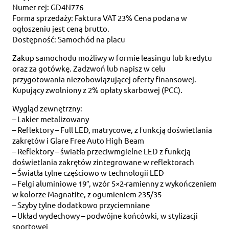
Numer rej: GD4N776
Forma sprzedaży: Faktura VAT 23% Cena podana w
ogłoszeniu jest ceną brutto.
Dostępność: Samochód na placu
Zakup samochodu możliwy w formie leasingu lub kredytu
oraz za gotówkę. Zadzwoń lub napisz w celu
przygotowania niezobowiązującej oferty finansowej.
Kupujący zwolniony z 2% opłaty skarbowej (PCC).
Wygląd zewnętrzny:
– Lakier metalizowany
– Reflektory – Full LED, matrycowe, z funkcją doświetlania
zakrętów i Glare Free Auto High Beam
– Reflektory – światła przeciwmgielne LED z funkcją
doświetlania zakrętów zintegrowane w reflektorach
– Światła tylne częściowo w technologii LED
– Felgi aluminiowe 19″, wzór 5×2-ramienny z wykończeniem
w kolorze Magnatite, z ogumieniem 235/35
– Szyby tylne dodatkowo przyciemniane
– Układ wydechowy – podwójne końcówki, w stylizacji
sportowej