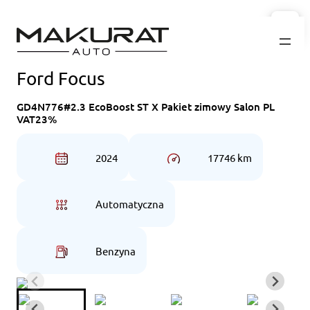
Przejdź
do
treści
Ford Focus
GD4N776#2.3 EcoBoost ST X Pakiet zimowy Salon PL
VAT23%
2024
17746 km
Automatyczna
Benzyna