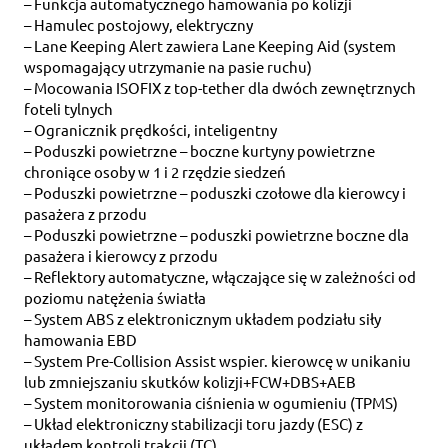
– Funkcja automatycznego hamowania po kolizji
– Hamulec postojowy, elektryczny
– Lane Keeping Alert zawiera Lane Keeping Aid (system
wspomagający utrzymanie na pasie ruchu)
– Mocowania ISOFIX z top-tether dla dwóch zewnętrznych
foteli tylnych
– Ogranicznik prędkości, inteligentny
– Poduszki powietrzne – boczne kurtyny powietrzne
chroniące osoby w 1 i 2 rzędzie siedzeń
– Poduszki powietrzne – poduszki czołowe dla kierowcy i
pasażera z przodu
– Poduszki powietrzne – poduszki powietrzne boczne dla
pasażera i kierowcy z przodu
– Reflektory automatyczne, włączające się w zależności od
poziomu natężenia światła
– System ABS z elektronicznym układem podziału siły
hamowania EBD
– System Pre-Collision Assist wspier. kierowcę w unikaniu
lub zmniejszaniu skutków kolizji+FCW+DBS+AEB
– System monitorowania ciśnienia w ogumieniu (TPMS)
– Układ elektroniczny stabilizacji toru jazdy (ESC) z
układem kontroli trakcji (TC)