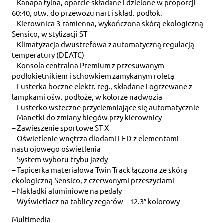
– Kanapa tylna, oparcie składane i dzielone w proporcji
60:40, otw. do przewozu nart i skład. podłok.
– Kierownica 3-ramienna, wykończona skórą ekologiczną
Sensico, w stylizacji ST
– Klimatyzacja dwustrefowa z automatyczną regulacją
temperatury (DEATC)
– Konsola centralna Premium z przesuwanym
podłokietnikiem i schowkiem zamykanym roletą
– Lusterka boczne elektr. reg., składane i ogrzewane z
lampkami ośw. podłoże, w kolorze nadwozia
– Lusterko wsteczne przyciemniające się automatycznie
– Manetki do zmiany biegów przy kierownicy
– Zawieszenie sportowe ST X
– Oświetlenie wnętrza diodami LED z elementami
nastrojowego oświetlenia
– System wyboru trybu jazdy
– Tapicerka materiałowa Twin Track łączona ze skórą
ekologiczną Sensico, z czerwonymi przeszyciami
– Nakładki aluminiowe na pedały
– Wyświetlacz na tablicy zegarów – 12.3″ kolorowy
Multimedia