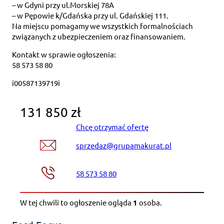
– w Gdyni przy ul.Morskiej 78A
– w Pępowie k/Gdańska przy ul. Gdańskiej 111.
Na miejscu pomagamy we wszystkich formalnościach
związanych z ubezpieczeniem oraz finansowaniem.
Kontakt w sprawie ogłoszenia:
58 573 58 80
i00587139719i
131 850 zł
Chcę otrzymać ofertę
sprzedaz@grupamakurat.pl
58 573 58 80
W tej chwili to ogłoszenie ogląda
1
osoba
.