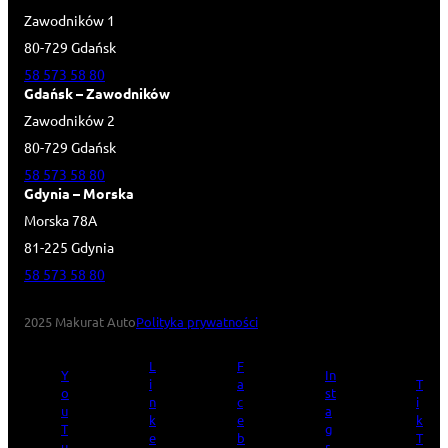
Zawodników 1
80-729 Gdańsk
58 573 58 80
Gdańsk – Zawodników
Zawodników 2
80-729 Gdańsk
58 573 58 80
Gdynia – Morska
Morska 78A
81-225 Gdynia
58 573 58 80
2025 Makurat Auto
Polityka prywatności
L
F
Y
In
i
a
T
o
st
n
c
i
u
a
k
e
k
T
g
e
b
T
u
r