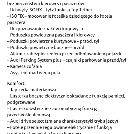
bezpieczeństwo kierowcy i pasażerów
– Uchwyty ISOFIX – tył z funkcją Top Tether
– ISOFIX – mocowanie fotelika dziecięcego do fotela
pasażera
– Rozpoznawanie znaków drogowych
– Poduszka powietrzna pasażera i kierowcy
– Poduszki powietrzne kurtynowe – przód, tył
– Poduszki powietrzne boczne – przód
– Alarm z zabezpieczeniem przed odholowaniem pojazdu
– Audi Parking System plus – czujniki parkowania przód/tył
– Kamera cofania
– Asystent martwego pola
Komfort:
– Tapicerka materiałowa
– Lusterka boczne elektrycznie składane z funkcją pamięci,
podgrzewane
– Lusterko wsteczne z automatyczną funkcją
przeciwoślepieniową
– Audi drive select (zmiana charakterystyki trybu jazdy)
– Fotele przednie regulowane elektrycznie z funkcją
pamięci ustawień dla fotela kierowcy