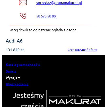
sprzedaz@grupamakurat.pl
58 573 58 80
W tej chwili to ogłoszenie ogląda
1
osoba
.
Audi A6
131 840 zł
Chcę otrzymać ofertę
Katalog samochodów
Serwis
Wynajem
Ubezpieczenia