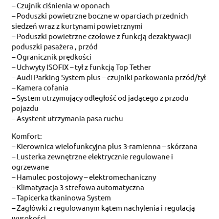
– Czujnik ciśnienia w oponach
– Poduszki powietrzne boczne w oparciach przednich
siedzeń wraz z kurtynami powietrznymi
– Poduszki powietrzne czołowe z funkcją dezaktywacji
poduszki pasażera , przód
– Ogranicznik prędkości
– Uchwyty ISOFIX – tył z funkcją Top Tether
– Audi Parking System plus – czujniki parkowania przód/tył
– Kamera cofania
– System utrzymujący odległość od jadącego z przodu
pojazdu
– Asystent utrzymania pasa ruchu
Komfort:
– Kierownica wielofunkcyjna plus 3-ramienna – skórzana
– Lusterka zewnętrzne elektrycznie regulowane i
ogrzewane
– Hamulec postojowy – elektromechaniczny
– Klimatyzacja 3 strefowa automatyczna
– Tapicerka tkaninowa System
– Zagłówki z regulowanym kątem nachylenia i regulacją
wysokości