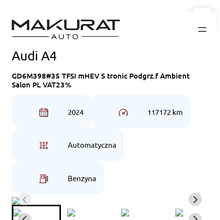
Przejdź
do
treści
Audi A4
GD6M398#35 TFSI mHEV S tronic Podgrz.f Ambient
Salon PL VAT23%
2024
117172 km
Automatyczna
Benzyna