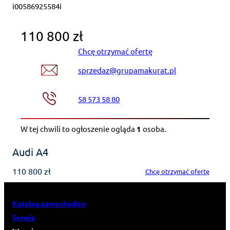
i00586925584i
110 800 zł
Chcę otrzymać ofertę
sprzedaz@grupamakurat.pl
58 573 58 80
W tej chwili to ogłoszenie ogląda
1
osoba
.
Audi A4
110 800 zł
Chcę otrzymać ofertę
Katalog samochodów
Serwis