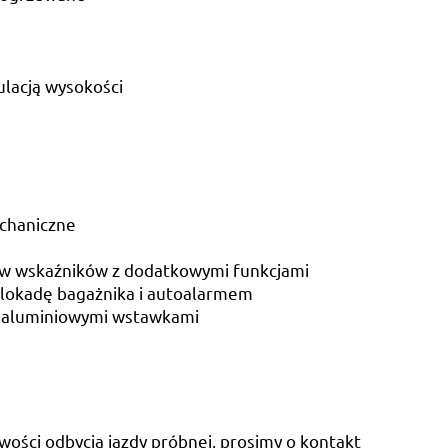
ulacją wysokości
chaniczne
staw wskaźników z dodatkowymi funkcjami
blokadę bagażnika i autoalarmem
 z aluminiowymi wstawkami
wości odbycia jazdy próbnej, prosimy o kontakt