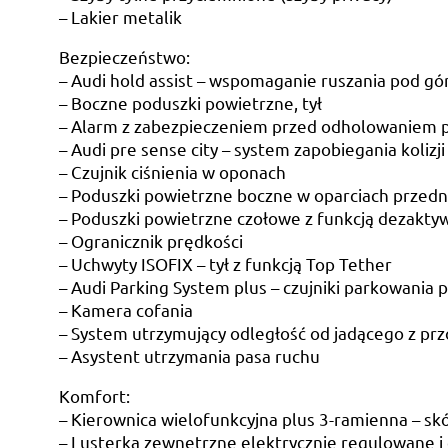
– Lakier metalik
Bezpieczeństwo:
– Audi hold assist – wspomaganie ruszania pod gó
– Boczne poduszki powietrzne, tył
– Alarm z zabezpieczeniem przed odholowaniem 
– Audi pre sense city – system zapobiegania koliz
– Czujnik ciśnienia w oponach
– Poduszki powietrzne boczne w oparciach przedn
– Poduszki powietrzne czołowe z funkcją dezaktyw
– Ogranicznik prędkości
– Uchwyty ISOFIX – tył z funkcją Top Tether
– Audi Parking System plus – czujniki parkowania 
– Kamera cofania
– System utrzymujący odległość od jadącego z pr
– Asystent utrzymania pasa ruchu
Komfort:
– Kierownica wielofunkcyjna plus 3-ramienna – sk
– Lusterka zewnętrzne elektrycznie regulowane 