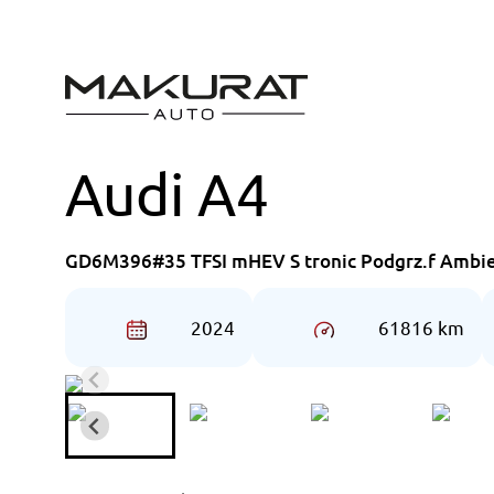
Przejdź
do
treści
Audi A4
GD6M396#35 TFSI mHEV S tronic Podgrz.f Ambi
2024
61816 km