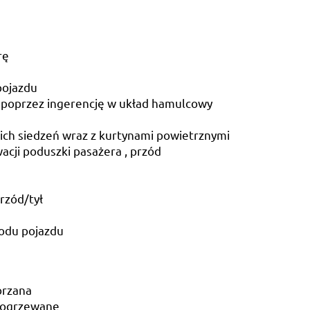
rę
pojazdu
ji poprzez ingerencję w układ hamulcowy
ich siedzeń wraz z kurtynami powietrznymi
acji poduszki pasażera , przód
przód/tył
zodu pojazdu
órzana
i ogrzewane