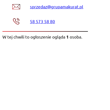
sprzedaz@grupamakurat.pl
58 573 58 80
W tej chwili to ogłoszenie ogląda
osoba
.
1