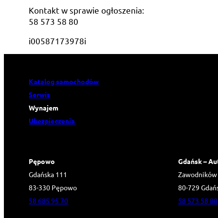
Kontakt w sprawie ogłoszenia:
58 573 58 80
i00587173978i
Katalog samochodów
Serwis
Wynajem
Ubezpieczenia
Pępowo
Gdańsk – Au
Gdańska 111
Zawodników
83-330 Pępowo
80-729 Gdań
58 685 95 70
58 573 58 80