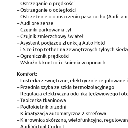
– Ostrzeganie o prędkości
– Ostrzeganie o odległości
– Ostrzeżenie o opuszczeniu pasa ruchu (Audi lane
– Audi pre sense
– Czujniki parkowania tył
– Czujnik zmierzchowy świateł
– Asystent podjazdu zfunkcją Auto Hold
– i-Size i top tether na zewnętrznych tylnych siedz
– Ogranicznik prędkości
– Wskaźnik kontroli ciśnienia w oponach
Komfort:
– Lusterka zewnętrzne, elektrycznie regulowane 
– Przednia szyba ze szkła termoizolacyjnego
– Regulacja elektryczna odcinka lędźwiowego fote
– Tapicerka tkaninowa
– Podłokietnik przedni
– Klimatyzacja automatyczna 2-strefowa
– Kierownica skórzana, wielofunkcyjna, regulowa
– Audi Virtual Cockpit