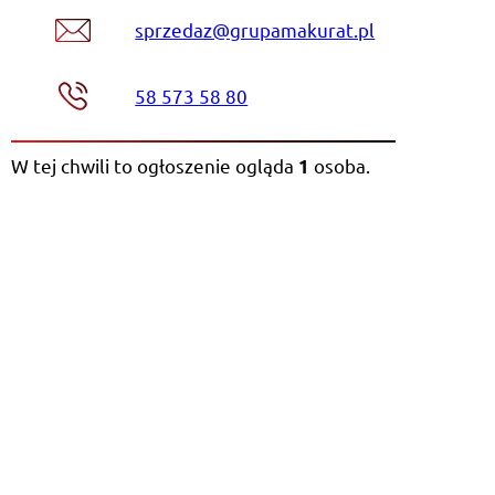
sprzedaz@grupamakurat.pl
58 573 58 80
W tej chwili to ogłoszenie ogląda
osoba
.
1