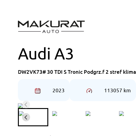
Przejdź
do
treści
Audi A3
DW2VK73# 30 TDI S Tronic Podgrz.f 2 stref klim
2023
113057 km