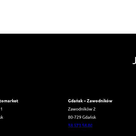
tomarket
Gdańsk – Zawodników
 1
Zawodników 2
sk
80-729 Gdańsk
58 573 58 80