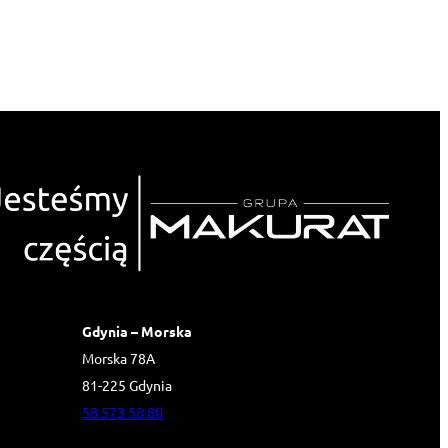
Gdynia – Morska
Morska 78A
81-225 Gdynia
58 573 58 80