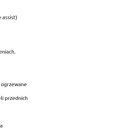
 assist)
eniach.
i ogrzewane
li przednich
na