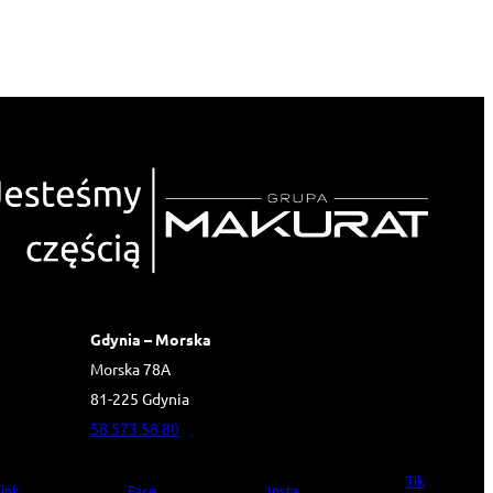
Gdynia – Morska
Morska 78A
81-225 Gdynia
58 573 58 80
Tik
ink
Face
Insta