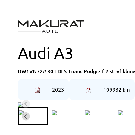
Przejdź
do
treści
Audi A3
DW1VN72# 30 TDI S Tronic Podgrz.f 2 stref kli
2023
109932 km