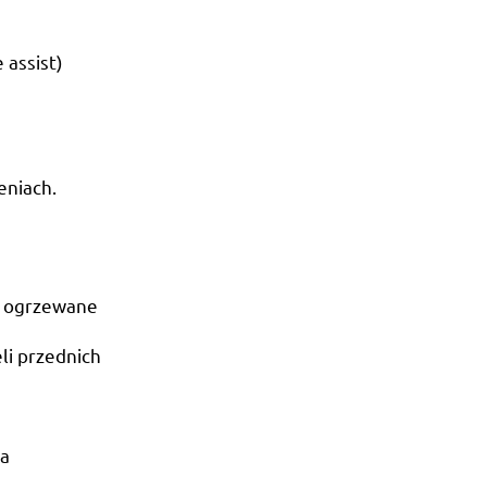
 assist)
eniach.
i ogrzewane
li przednich
na