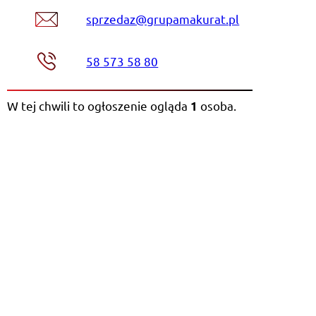
sprzedaz@grupamakurat.pl
58 573 58 80
W tej chwili to ogłoszenie ogląda
osoba
.
1