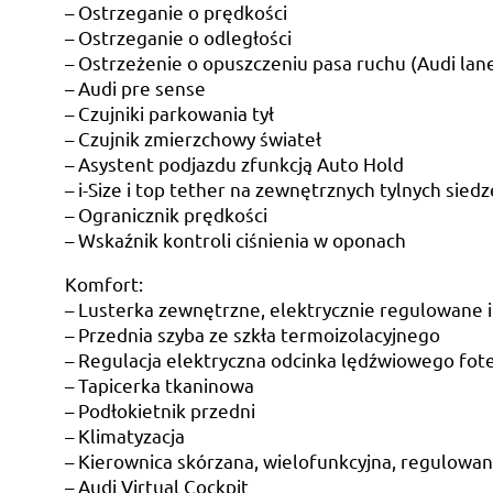
– Ostrzeganie o prędkości
– Ostrzeganie o odległości
– Ostrzeżenie o opuszczeniu pasa ruchu (Audi lane
– Audi pre sense
– Czujniki parkowania tył
– Czujnik zmierzchowy świateł
– Asystent podjazdu zfunkcją Auto Hold
– i-Size i top tether na zewnętrznych tylnych siedz
– Ogranicznik prędkości
– Wskaźnik kontroli ciśnienia w oponach
Komfort:
– Lusterka zewnętrzne, elektrycznie regulowane 
– Przednia szyba ze szkła termoizolacyjnego
– Regulacja elektryczna odcinka lędźwiowego fote
– Tapicerka tkaninowa
– Podłokietnik przedni
– Klimatyzacja
– Kierownica skórzana, wielofunkcyjna, regulowa
– Audi Virtual Cockpit