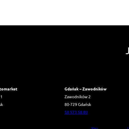
tomarket
Gdańsk – Zawodników
 1
Zawodników 2
sk
80-729 Gdańsk
58 573 58 80
You
L