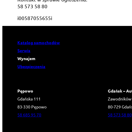
58 573 58 80
i00587055655i
Katalog samochodów
Serwis
Wynajem
Ubezpieczenia
Pępowo
Gdańsk – Au
Gdańska 111
Zawodników
83-330 Pępowo
80-729 Gdań
58 685 95 70
58 573 58 80