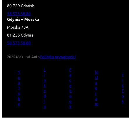
80-729 Gdańsk
58 573 58 80
Gdynia – Morska
Morska 78A
81-225 Gdynia
58 573 58 80
2025 Makurat Auto
Polityka prywatności
L
F
Y
In
i
a
T
o
st
n
c
i
u
a
k
e
k
T
g
e
b
T
u
r
d
o
o
b
a
I
o
k
e
m
n
k