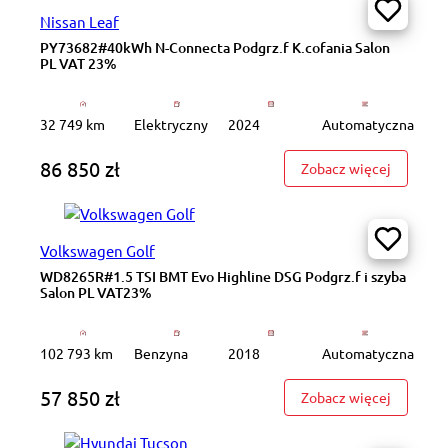
Nissan Leaf
PY73682#40kWh N-Connecta Podgrz.f K.cofania Salon
PL VAT 23%
32 749 km
Elektryczny
2024
Automatyczna
86 850 zł
: PY7368
Zobacz więcej
Volkswagen Golf
WD8265R#1.5 TSI BMT Evo Highline DSG Podgrz.f i szyba
Salon PL VAT23%
102 793 km
Benzyna
2018
Automatyczna
57 850 zł
: WD8265
Zobacz więcej