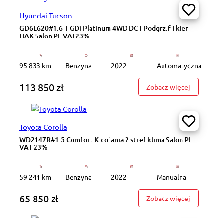
Hyundai Tucson
GD6E620#1.6 T-GDi Platinum 4WD DCT Podgrz.f I kier
HAK Salon PL VAT23%
95 833 km
Benzyna
2022
Automatyczna
113 850 zł
: GD6E62
Zobacz więcej
Toyota Corolla
WD2147R#1.5 Comfort K.cofania 2 stref klima Salon PL
VAT 23%
59 241 km
Benzyna
2022
Manualna
65 850 zł
: WD2147
Zobacz więcej