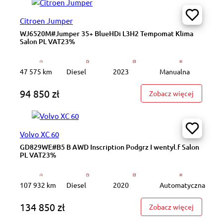
Citroen Jumper
WJ6520M#Jumper 35+ BlueHDi L3H2 Tempomat Klima
Salon PL VAT23%
47 575 km
Diesel
2023
Manualna
94 850 zł
: WJ652
Zobacz więcej
Volvo XC 60
GD829WE#B5 B AWD Inscription Podgrz I wentyl.f Salon
PL VAT23%
107 932 km
Diesel
2020
Automatyczna
134 850 zł
: GD829W
Zobacz więcej