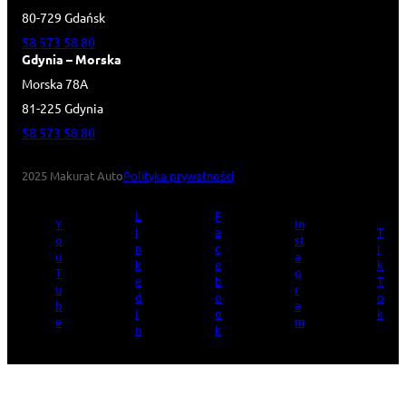
80-729 Gdańsk
58 573 58 80
Gdynia – Morska
Morska 78A
81-225 Gdynia
58 573 58 80
2025 Makurat Auto
Polityka prywatności
L
F
Y
In
i
a
T
o
st
n
c
i
u
a
k
e
k
T
g
e
b
T
u
r
d
o
o
b
a
I
o
k
e
m
n
k