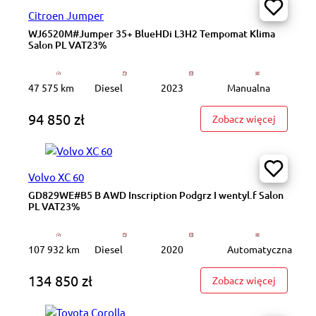
Citroen Jumper
WJ6520M#Jumper 35+ BlueHDi L3H2 Tempomat Klima
Salon PL VAT23%
47 575 km
Diesel
2023
Manualna
94 850 zł
: WJ652
Zobacz więcej
Volvo XC 60
GD829WE#B5 B AWD Inscription Podgrz I wentyl.f Salon
PL VAT23%
107 932 km
Diesel
2020
Automatyczna
134 850 zł
: GD829W
Zobacz więcej