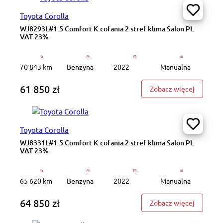
Toyota Corolla
WJ8293L#1.5 Comfort K.cofania 2 stref klima Salon PL
VAT 23%
70 843 km
Benzyna
2022
Manualna
61 850 zł
: WJ8293
Zobacz więcej
Toyota Corolla
WJ8331L#1.5 Comfort K.cofania 2 stref klima Salon PL
VAT 23%
65 620 km
Benzyna
2022
Manualna
64 850 zł
: WJ8331
Zobacz więcej