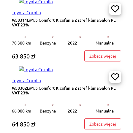
Toyota Corolla
WJ8311L#1.5 Comfort K.cofania 2 stref klima Salon PL
VAT 23%
70 300 km
Benzyna
2022
Manualna
63 850 zł
: WJ8311
Zobacz więcej
Toyota Corolla
WJ8302L#1.5 Comfort K.cofania 2 stref klima Salon PL
VAT 23%
66 000 km
Benzyna
2022
Manualna
64 850 zł
: WJ8302
Zobacz więcej