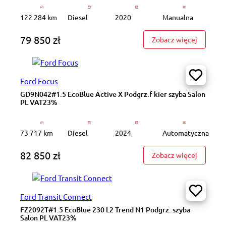
122 284 km
Diesel
2020
Manualna
79 850 zł
: GD073X
Zobacz więcej
Ford Focus
GD9N042#1.5 EcoBlue Active X Podgrz.f kier szyba Salon
PL VAT23%
73 717 km
Diesel
2024
Automatyczna
82 850 zł
: GD9N04
Zobacz więcej
Ford Transit Connect
FZ2092T#1.5 EcoBlue 230 L2 Trend N1 Podgrz. szyba
Salon PL VAT23%