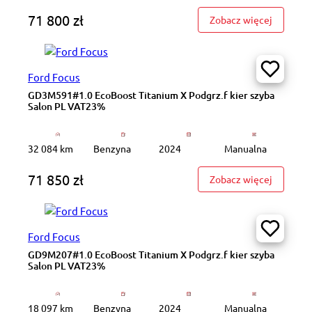
71 800 zł
: GD7M48
Zobacz więcej
Ford Focus
GD3M591#1.0 EcoBoost Titanium X Podgrz.f kier szyba
Salon PL VAT23%
32 084 km
Benzyna
2024
Manualna
71 850 zł
: GD3M59
Zobacz więcej
Ford Focus
GD9M207#1.0 EcoBoost Titanium X Podgrz.f kier szyba
Salon PL VAT23%
18 097 km
Benzyna
2024
Manualna