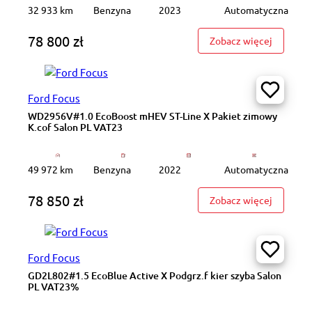
32 933 km
Benzyna
2023
Automatyczna
78 800 zł
: WD5079
Zobacz więcej
Ford Focus
WD2956V#1.0 EcoBoost mHEV ST-Line X Pakiet zimowy
K.cof Salon PL VAT23
49 972 km
Benzyna
2022
Automatyczna
78 850 zł
: WD2956
Zobacz więcej
Ford Focus
GD2L802#1.5 EcoBlue Active X Podgrz.f kier szyba Salon
PL VAT23%