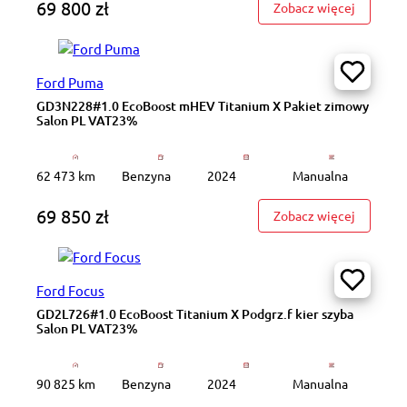
69 800 zł
: GD7M62
Zobacz więcej
Ford Puma
GD3N228#1.0 EcoBoost mHEV Titanium X Pakiet zimowy
Salon PL VAT23%
62 473 km
Benzyna
2024
Manualna
69 850 zł
: GD3N22
Zobacz więcej
Ford Focus
GD2L726#1.0 EcoBoost Titanium X Podgrz.f kier szyba
Salon PL VAT23%
90 825 km
Benzyna
2024
Manualna