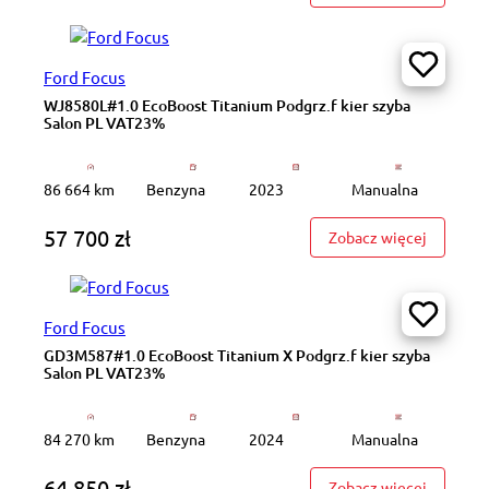
Ford Focus
WJ8580L#1.0 EcoBoost Titanium Podgrz.f kier szyba
Salon PL VAT23%
86 664 km
Benzyna
2023
Manualna
57 700 zł
: WJ8580
Zobacz więcej
Ford Focus
GD3M587#1.0 EcoBoost Titanium X Podgrz.f kier szyba
Salon PL VAT23%
84 270 km
Benzyna
2024
Manualna
64 850 zł
: GD3M58
Zobacz więcej