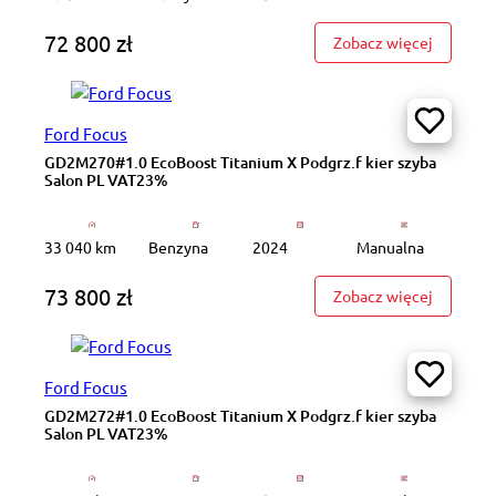
72 800 zł
: GD9M20
Zobacz więcej
Ford Focus
GD2M270#1.0 EcoBoost Titanium X Podgrz.f kier szyba
Salon PL VAT23%
33 040 km
Benzyna
2024
Manualna
73 800 zł
: GD2M27
Zobacz więcej
Ford Focus
GD2M272#1.0 EcoBoost Titanium X Podgrz.f kier szyba
Salon PL VAT23%