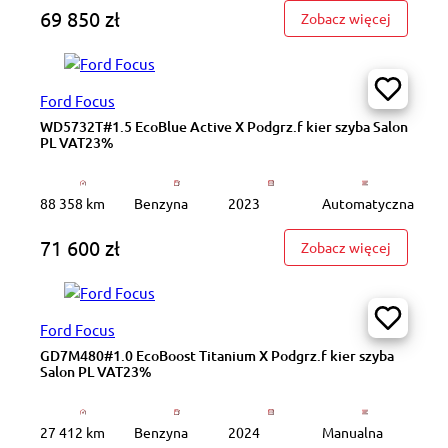
69 850 zł
: GD2L72
Zobacz więcej
Ford Focus
WD5732T#1.5 EcoBlue Active X Podgrz.f kier szyba Salon
PL VAT23%
88 358 km
Benzyna
2023
Automatyczna
71 600 zł
: WD5732
Zobacz więcej
Ford Focus
GD7M480#1.0 EcoBoost Titanium X Podgrz.f kier szyba
Salon PL VAT23%
27 412 km
Benzyna
2024
Manualna