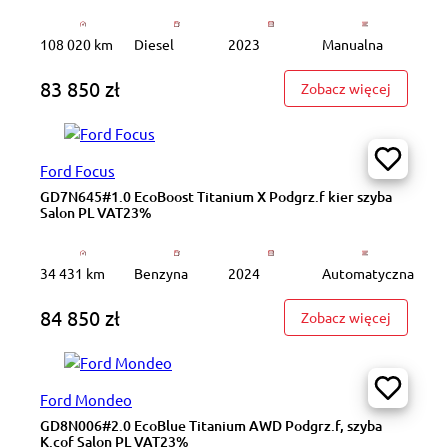
108 020 km
Diesel
2023
Manualna
83 850 zł
: FZ2092
Zobacz więcej
Ford Focus
GD7N645#1.0 EcoBoost Titanium X Podgrz.f kier szyba
Salon PL VAT23%
34 431 km
Benzyna
2024
Automatyczna
84 850 zł
: GD7N64
Zobacz więcej
Ford Mondeo
GD8N006#2.0 EcoBlue Titanium AWD Podgrz.f, szyba
K.cof Salon PL VAT23%