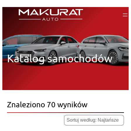
Przejdź
do
treści
Katalog samochodów
Znaleziono 70 wyników