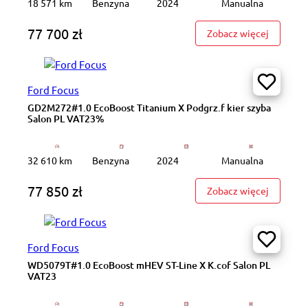
18 571 km
Benzyna
2024
Manualna
77 700 zł
: GD2M27
Zobacz więcej
Ford Focus
GD2M272#1.0 EcoBoost Titanium X Podgrz.f kier szyba
Salon PL VAT23%
32 610 km
Benzyna
2024
Manualna
77 850 zł
: GD2M27
Zobacz więcej
Ford Focus
WD5079T#1.0 EcoBoost mHEV ST-Line X K.cof Salon PL
VAT23