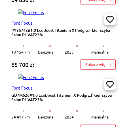
Ford Focus
PY76742#1.0 EcoBoost Titanium X Podgrz.f kier szyba
Salon PL VAT23%
19 154 km
Benzyna
2023
Manualna
65 700 zł
: PY7674
Zobacz więcej
Ford Focus
GD7M626#1.0 EcoBoost Titanium X Podgrz.f kier szyba
Salon PL VAT23%
24 417 km
Benzyna
2024
Manualna