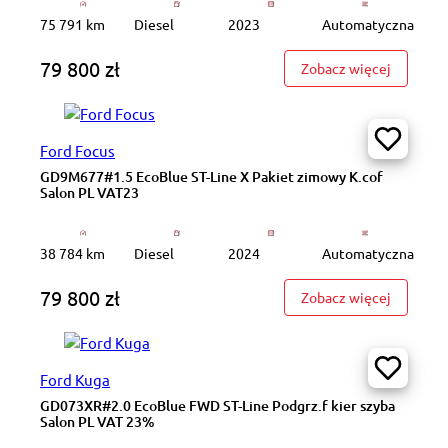
75 791 km
Diesel
2023
Automatyczna
79 800 zł
: GD2L80
Zobacz więcej
Ford Focus
GD9M677#1.5 EcoBlue ST-Line X Pakiet zimowy K.cof
Salon PL VAT23
38 784 km
Diesel
2024
Automatyczna
79 800 zł
: GD9M67
Zobacz więcej
Ford Kuga
GD073XR#2.0 EcoBlue FWD ST-Line Podgrz.f kier szyba
Salon PL VAT 23%