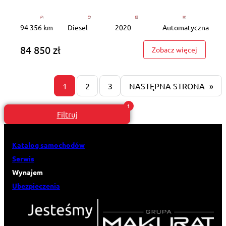
94 356 km
Diesel
2020
Automatyczna
84 850 zł
: GD8N00
Zobacz więcej
1
2
3
NASTĘPNA STRONA
»
Filtruj
Katalog samochodów
Serwis
Wynajem
Ubezpieczenia