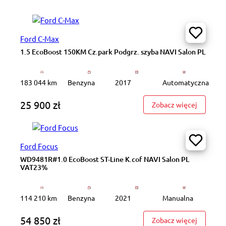
Ford C-Max
1.5 EcoBoost 150KM Cz.park Podgrz. szyba NAVI Salon PL
183 044 km
Benzyna
2017
Automatyczna
25 900 zł
: 1.5 Ec
Zobacz więcej
Ford Focus
WD9481R#1.0 EcoBoost ST-Line K.cof NAVI Salon PL
VAT23%
114 210 km
Benzyna
2021
Manualna
54 850 zł
: WD9481
Zobacz więcej