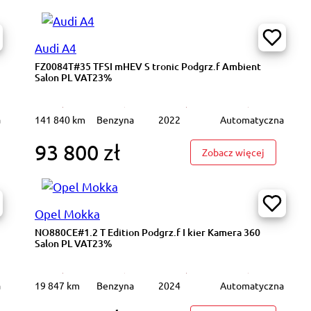
Audi A4
FZ0084T#35 TFSI mHEV S tronic Podgrz.f Ambient
Salon PL VAT23%
a
141 840 km
Benzyna
2022
Automatyczna
93 800 zł
7785T#1.2 Elegance Podgrz.f I kier K.cof Salon PL VAT23%
: FZ0084T#
Zobacz więcej
Opel Mokka
NO880CE#1.2 T Edition Podgrz.f I kier Kamera 360
Salon PL VAT23%
a
19 847 km
Benzyna
2024
Automatyczna