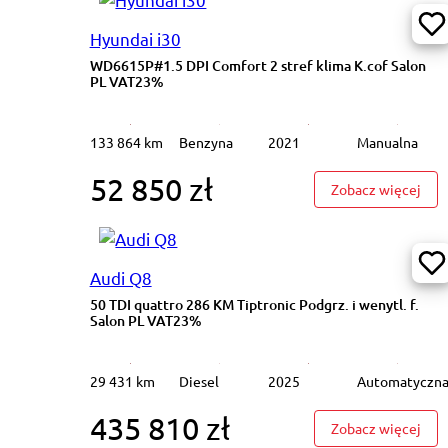
Hyundai i30
WD6615P#1.5 DPI Comfort 2 stref klima K.cof Salon
PL VAT23%
133 864 km
Benzyna
2021
Manualna
52 850 zł
: WD
Zobacz więcej
Audi Q8
50 TDI quattro 286 KM Tiptronic Podgrz. i wenytl. f.
Salon PL VAT23%
29 431 km
Diesel
2025
Automatyczn
435 810 zł
: 50
Zobacz więcej