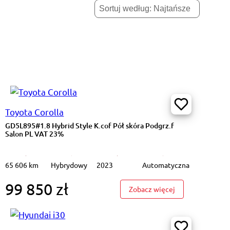
Toyota Corolla
GD5L895#1.8 Hybrid Style K.cof Pół skóra Podgrz.f
Salon PL VAT 23%
65 606 km
Hybrydowy
2023
Automatyczna
99 850 zł
#1.2 Dualjet SHVS Premium Cz.cof Salon PL VAT 23%
: GD5L895#1.8 Hy
Zobacz więcej