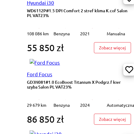
Hyundai i30
WD6112P#1.5 DPI Comfort 2 stref klima K.cof Salon
PL VAT23%
108 086 km
Benzyna
2021
Manualna
55 850 zł
: WD
Zobacz więcej
Ford Focus
GD3N081#1.0 EcoBoost Titanium X Podgrz.f kier
szyba Salon PL VAT23%
29 679 km
Benzyna
2024
Automatyczn
86 850 zł
: GD
Zobacz więcej