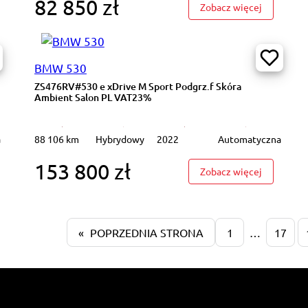
82 850 zł
ND6115A#B4 D AWD INSCRIPTION Nawigacja Cz.cof LED Salon PL VAT
: NO880CE#
Zobacz więcej
BMW 530
ZS476RV#530 e xDrive M Sport Podgrz.f Skóra
Ambient Salon PL VAT23%
a
88 106 km
Hybrydowy
2022
Automatyczna
153 800 zł
6VA64#2.0 TDI Business DSG Aktywny temp Cz.park Salon PL VAT23%
: ZS476RV#
Zobacz więcej
«
POPRZEDNIA STRONA
1
…
17