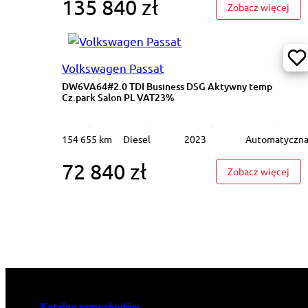
135 840 zł
: W
Zobacz więcej
Volkswagen Passat
DW6VA64#2.0 TDI Business DSG Aktywny temp
Cz.park Salon PL VAT23%
154 655 km
Diesel
2023
Automatyczn
72 840 zł
: DW
Zobacz więcej
Katalog samochodów