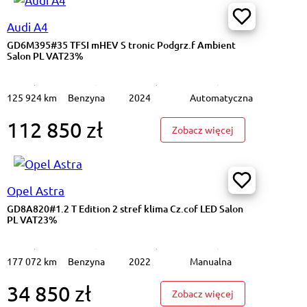
Audi A4
GD6M395#35 TFSI mHEV S tronic Podgrz.f Ambient
Salon PL VAT23%
125 924 km
Benzyna
2024
Automatyczna
112 850 zł
#EV136 50kWh Shine K.cof Podgrz.kier Salon PL VAT23%
: GD6M395#35 TF
Zobacz więcej
Opel Astra
GD8A820#1.2 T Edition 2 stref klima Cz.cof LED Salon
PL VAT23%
177 072 km
Benzyna
2022
Manualna
34 850 zł
1.2 Elegance Podgrz.f I kier K.cof Salon PL VAT23%
: GD8A820#1.2 T 
Zobacz więcej