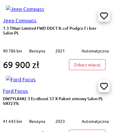
Jeep Compass
1.3 TMair Limited FWD DDCT K.cof Podgrz.f i kier
Salon PL
90 786 km
Benzyna
2021
Automatyczna
69 900 zł
35 TFSI mHEV S tronic Podgrz.f Ambient Salon PL VAT23%
: 1.3 TMair Limit
Zobacz więcej
Ford Focus
DW7YL84#2.3 EcoBoost ST X Pakiet zimowy Salon PL
VAT23%
41 643 km
Benzyna
2023
Automatyczna