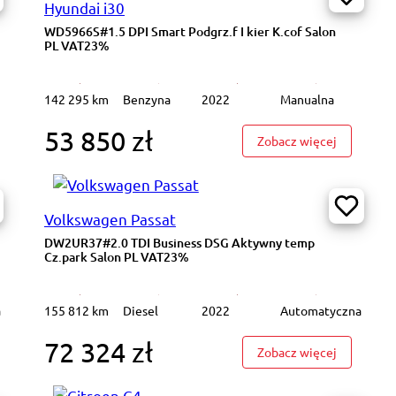
Hyundai i30
WD5966S#1.5 DPI Smart Podgrz.f I kier K.cof Salon
PL VAT23%
142 295 km
Benzyna
2022
Manualna
53 850 zł
6112P#1.5 DPI Comfort 2 stref klima K.cof Salon PL VAT23%
: WD5966S#
Zobacz więcej
Volkswagen Passat
DW2UR37#2.0 TDI Business DSG Aktywny temp
Cz.park Salon PL VAT23%
a
155 812 km
Diesel
2022
Automatyczna
72 324 zł
3N081#1.0 EcoBoost Titanium X Podgrz.f kier szyba Salon PL VAT23%
: DW2UR37
Zobacz więcej