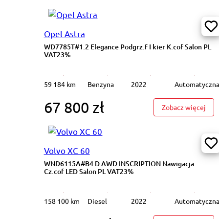
Opel Astra
WD7785T#1.2 Elegance Podgrz.f I kier K.cof Salon PL
VAT23%
59 184 km
Benzyna
2022
Automatyczn
67 800 zł
: WD
Zobacz więcej
Volvo XC 60
WND6115A#B4 D AWD INSCRIPTION Nawigacja
Cz.cof LED Salon PL VAT23%
158 100 km
Diesel
2022
Automatyczn