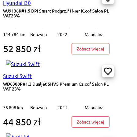
Hyundai i30
WJ9136K#1.5 DPI Smart Podgrz.f I kier K.cof Salon PL
VAT23%
144 784 km
Benzyna
2022
Manualna
52 850 zł
1.5 DPI Smart Podgrz.f I kier K.cof Salon PL VAT23%
: WJ9136K#1.5 DP
Zobacz więcej
Suzuki Swift
WD6388P#1.2 Dualjet SHVS Premium Cz.cof Salon PL
VAT 23%
76 808 km
Benzyna
2021
Manualna
44 850 zł
#2.0 TDI Business DSG Aktywny temp Cz.park Salon PL VAT23%
: WD6388P#1.2 D
Zobacz więcej