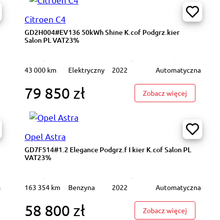
Citroen C4
GD2H004#EV136 50kWh Shine K.cof Podgrz.kier
Salon PL VAT23%
43 000 km
Elektryczny
2022
Automatyczna
79 850 zł
6615P#1.5 DPI Comfort 2 stref klima K.cof Salon PL VAT23%
: GD2H004
Zobacz więcej
Opel Astra
GD7F514#1.2 Elegance Podgrz.f I kier K.cof Salon PL
VAT23%
a
163 354 km
Benzyna
2022
Automatyczna
58 800 zł
 TDI quattro 286 KM Tiptronic Podgrz. i wenytl. f. Salon PL VAT23%
: GD7F514#
Zobacz więcej