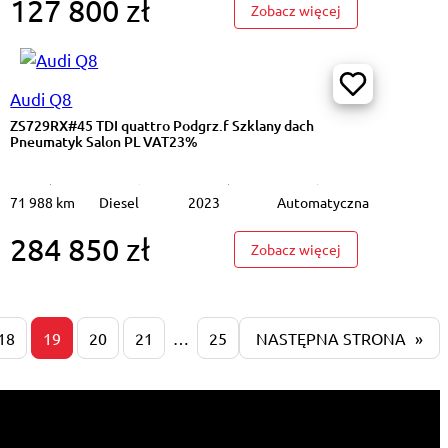
127 800 zł
23%
1.2 T Edition Podgrz.f I kier Kamera 360 Salon PL VAT23%
: DW7YL84#2.3 E
Zobacz więcej
Audi Q8
ZS729RX#45 TDI quattro Podgrz.f Szklany dach
Pneumatyk Salon PL VAT23%
71 988 km
Diesel
2023
Automatyczna
284 850 zł
530 e xDrive M Sport Podgrz.f Skóra Ambient Salon PL VAT23%
: ZS729RX#45 TD
Zobacz więcej
18
19
20
21
…
25
NASTĘPNA STRONA
»