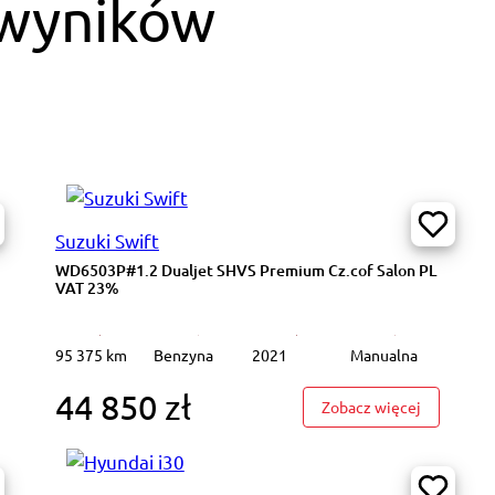
 wyników
Suzuki Swift
WD6503P#1.2 Dualjet SHVS Premium Cz.cof Salon PL
VAT 23%
95 375 km
Benzyna
2021
Manualna
44 850 zł
6678P#1.2 Dualjet SHVS Premium Cz.cof Salon PL VAT 23%
: WD6503P
Zobacz więcej