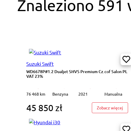
Znaleziono 591
Suzuki Swift
WD6678P#1.2 Dualjet SHVS Premium Cz.cof Salon PL
VAT 23%
76 468 km
Benzyna
2021
Manualna
45 850 zł
: WD
Zobacz więcej