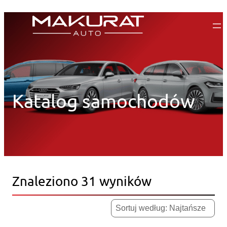
Przejdź
do
treści
Katalog samochodów
Znaleziono 31 wyników