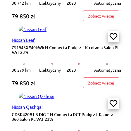
30 712 km
Elektryczny
2023
Automatyczna
79 850 zł
: ZS193S
Zobacz więcej
Nissan Leaf
ZS194SX#40kWh N-Connecta Podgrz.f K.cofania Salon PL
VAT 23%
30 279 km
Elektryczny
2023
Automatyczna
79 850 zł
: ZS194S
Zobacz więcej
Nissan Qashqai
GD3K420#1.3 DIG-T N-Connecta DCT Podgrz.f Kamera
360 Salon PL VAT 23%