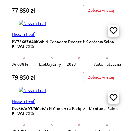
77 850 zł
: CB809W
Zobacz więcej
Nissan Leaf
PY73687#40kWh N-Connecta Podgrz.f K.cofania Salon
PL VAT 23%
36 038 km
Elektryczny
2023
Automatyczna
79 850 zł
: PY7368
Zobacz więcej
Nissan Leaf
DW6WV95#40kWh N-Connecta Podgrz.f K.cofania Salon
PL VAT 23%
38 100 km
Elektryczny
2023
Automatyczna