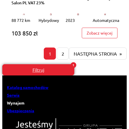
Salon PL VAT 23%
88 772 km
Hybrydowy
2023
Automatyczna
103 850 zł
: GD7H57
Zobacz więcej
1
2
NASTĘPNA STRONA
»
Filtruj
Katalog samochodów
Serwis
Wynajem
Ubezpieczenia