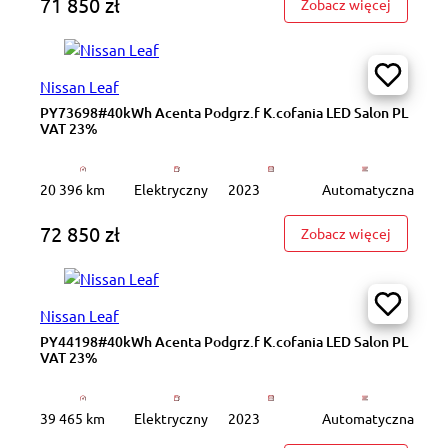
71 850 zł
: PY4408
Zobacz więcej
Nissan Leaf
PY73698#40kWh Acenta Podgrz.f K.cofania LED Salon PL
VAT 23%
20 396 km
Elektryczny
2023
Automatyczna
72 850 zł
: PY7369
Zobacz więcej
Nissan Leaf
PY44198#40kWh Acenta Podgrz.f K.cofania LED Salon PL
VAT 23%
39 465 km
Elektryczny
2023
Automatyczna