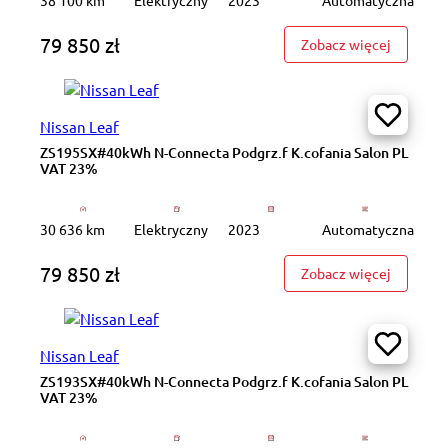
79 850 zł
: DW6WV9
Zobacz więcej
Nissan Leaf
ZS195SX#40kWh N-Connecta Podgrz.f K.cofania Salon PL
VAT 23%
30 636 km
Elektryczny
2023
Automatyczna
79 850 zł
: ZS195S
Zobacz więcej
Nissan Leaf
ZS193SX#40kWh N-Connecta Podgrz.f K.cofania Salon PL
VAT 23%