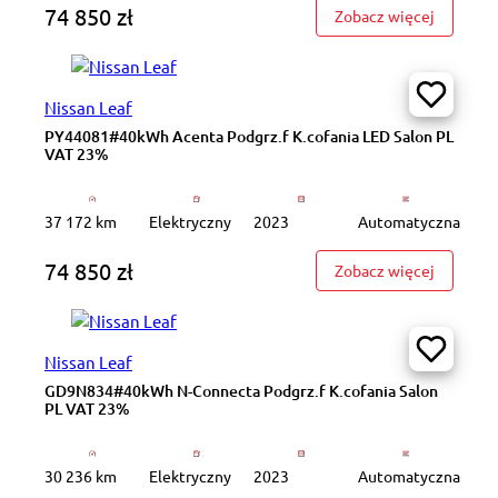
74 850 zł
: PY4419
Zobacz więcej
Nissan Leaf
PY44081#40kWh Acenta Podgrz.f K.cofania LED Salon PL
VAT 23%
37 172 km
Elektryczny
2023
Automatyczna
74 850 zł
: PY4408
Zobacz więcej
Nissan Leaf
GD9N834#40kWh N-Connecta Podgrz.f K.cofania Salon
PL VAT 23%
30 236 km
Elektryczny
2023
Automatyczna