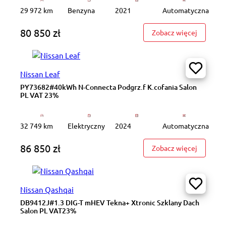
29 972 km
Benzyna
2021
Automatyczna
80 850 zł
: GD3K42
Zobacz więcej
Nissan Leaf
PY73682#40kWh N-Connecta Podgrz.f K.cofania Salon
PL VAT 23%
32 749 km
Elektryczny
2024
Automatyczna
86 850 zł
: PY7368
Zobacz więcej
Nissan Qashqai
DB9412J#1.3 DIG-T mHEV Tekna+ Xtronic Szklany Dach
Salon PL VAT23%