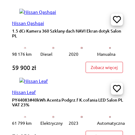
Nissan Qashqai
1.5 dCi Kamera 360 Szklany dach NAVI Ekran dotyk Salon
PL
98 176 km
Diesel
2020
Manualna
59 900 zł
: 1.5 dCi
Zobacz więcej
Nissan Leaf
PY44083#40kWh Acenta Podgrz.f K.cofania LED Salon PL
VAT 23%
61 799 km
Elektryczny
2023
Automatyczna