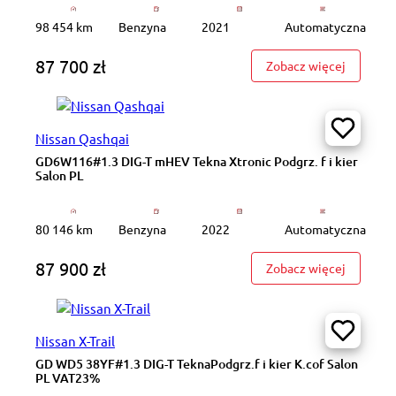
98 454 km
Benzyna
2021
Automatyczna
87 700 zł
: DB9412
Zobacz więcej
Nissan Qashqai
GD6W116#1.3 DIG-T mHEV Tekna Xtronic Podgrz. f i kier
Salon PL
80 146 km
Benzyna
2022
Automatyczna
87 900 zł
: GD6W11
Zobacz więcej
Nissan X-Trail
GD WD5 38YF#1.3 DIG-T TeknaPodgrz.f i kier K.cof Salon
PL VAT23%