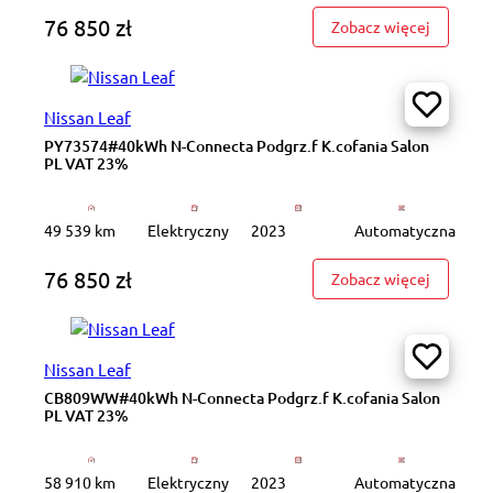
76 850 zł
: GD9N83
Zobacz więcej
Nissan Leaf
PY73574#40kWh N-Connecta Podgrz.f K.cofania Salon
PL VAT 23%
49 539 km
Elektryczny
2023
Automatyczna
76 850 zł
: PY7357
Zobacz więcej
Nissan Leaf
CB809WW#40kWh N-Connecta Podgrz.f K.cofania Salon
PL VAT 23%
58 910 km
Elektryczny
2023
Automatyczna