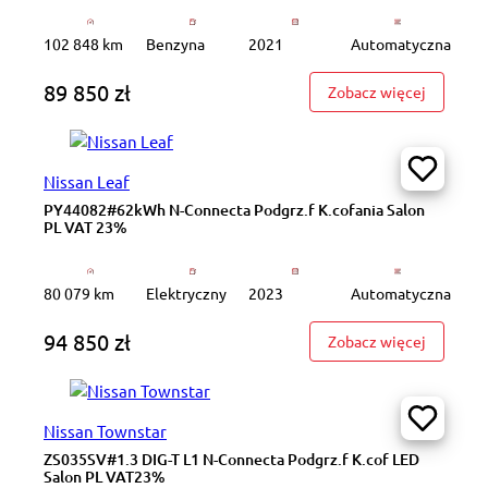
102 848 km
Benzyna
2021
Automatyczna
89 850 zł
: GD WD5
Zobacz więcej
Nissan Leaf
PY44082#62kWh N-Connecta Podgrz.f K.cofania Salon
PL VAT 23%
80 079 km
Elektryczny
2023
Automatyczna
94 850 zł
: PY4408
Zobacz więcej
Nissan Townstar
ZS035SV#1.3 DIG-T L1 N-Connecta Podgrz.f K.cof LED
Salon PL VAT23%