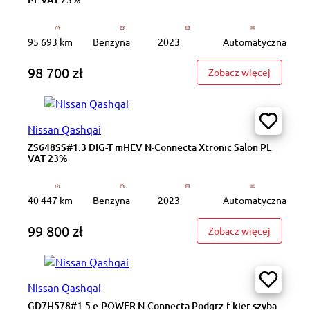
95 693 km
Benzyna
2023
Automatyczna
98 700 zł
: GD8L04
Zobacz więcej
Nissan Qashqai
ZS648SS#1.3 DIG-T mHEV N-Connecta Xtronic Salon PL
VAT 23%
40 447 km
Benzyna
2023
Automatyczna
99 800 zł
: ZS648S
Zobacz więcej
Nissan Qashqai
GD7H578#1.5 e-POWER N-Connecta Podgrz.f kier szyba