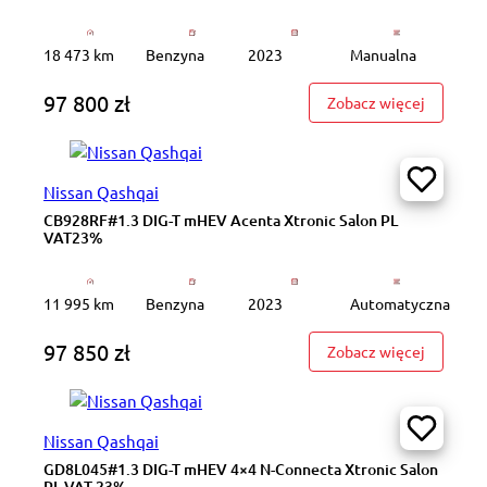
18 473 km
Benzyna
2023
Manualna
97 800 zł
: ZS035S
Zobacz więcej
Nissan Qashqai
CB928RF#1.3 DIG-T mHEV Acenta Xtronic Salon PL
VAT23%
11 995 km
Benzyna
2023
Automatyczna
97 850 zł
: CB928R
Zobacz więcej
Nissan Qashqai
GD8L045#1.3 DIG-T mHEV 4×4 N-Connecta Xtronic Salon
PL VAT 23%