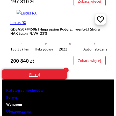
197 810 zł
: WND191
Zobacz więcej
Lexus RX
GD8A507#450h F-Impression Podgrz. I wentyl.f Skóra
HAK Salon PL VAT23%
158 357 km
Hybrydowy
2022
Automatyczna
200 840 zł
: GD8A50
Zobacz więcej
Filtruj
Katalog samochodów
Serwis
Wynajem
Ubezpieczenia