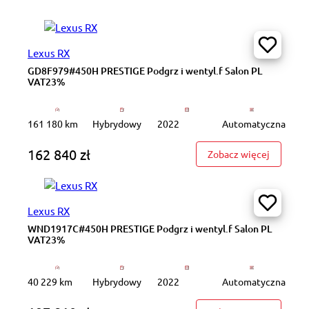
Lexus RX
GD8F979#450H PRESTIGE Podgrz i wentyl.f Salon PL
VAT23%
161 180 km
Hybrydowy
2022
Automatyczna
162 840 zł
: GD8F97
Zobacz więcej
Lexus RX
WND1917C#450H PRESTIGE Podgrz i wentyl.f Salon PL
VAT23%
40 229 km
Hybrydowy
2022
Automatyczna