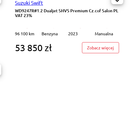
Suzuki Swift
WD9247R#1.2 Dualjet SHVS Premium Cz.cof Salon PL
VAT 23%
96 100 km
Benzyna
2023
Manualna
53 850 zł
9404R#1.2 Dualjet SHVS Premium Cz.cof Salon PL VAT 23%
: WD9247R
Zobacz więcej
7021R#1.4 SHVS Elegance Podgrz.f 2 stef klima K.cof Salon PL VAT 23%