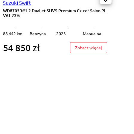
Suzuki Swift
WD8705R#1.2 Dualjet SHVS Premium Cz.cof Salon PL
VAT 23%
88 442 km
Benzyna
2023
Manualna
54 850 zł
#1.2 Dualjet SHVS Premium Cz.cof Salon PL VAT 23%
: WD8705R#1.2 D
Zobacz więcej