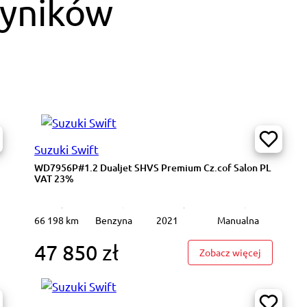
wyników
Suzuki Swift
WD7956P#1.2 Dualjet SHVS Premium Cz.cof Salon PL
VAT 23%
66 198 km
Benzyna
2021
Manualna
47 850 zł
6505P#1.2 Dualjet SHVS Premium Cz.cof Salon PL VAT 23%
: WD7956P
Zobacz więcej