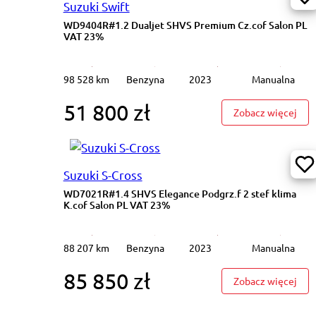
Suzuki Swift
WD9404R#1.2 Dualjet SHVS Premium Cz.cof Salon PL
VAT 23%
98 528 km
Benzyna
2023
Manualna
51 800 zł
: WD
Zobacz więcej
Suzuki S-Cross
WD7021R#1.4 SHVS Elegance Podgrz.f 2 stef klima
K.cof Salon PL VAT 23%
88 207 km
Benzyna
2023
Manualna
85 850 zł
: WD
Zobacz więcej