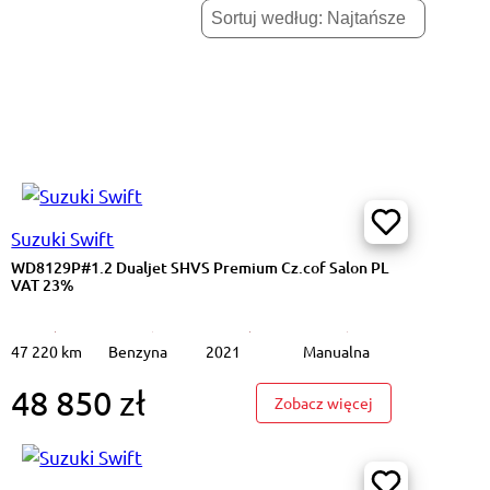
Suzuki Swift
WD8129P#1.2 Dualjet SHVS Premium Cz.cof Salon PL
VAT 23%
47 220 km
Benzyna
2021
Manualna
48 850 zł
#1.2 Dualjet SHVS Premium Cz.cof Salon PL VAT 23%
: WD8129P#1.2 D
Zobacz więcej